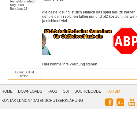
Anmeldungsdatum:
Aug 2009
Beiträge: 15
die beste lösung ist sich einfach das spiel neu zu kaufen
geht leider in solchen fällen nur und bf2 kostet mittlerweil
ja nichtmel viel.
__________________
Hier könnte ihre Werbung stehen.
AtomicBull ist
offline
Footer
Navigation
HOME
DOWNLOADS
FAQS
GUI
SOURCECODE
FORUM
Social
KONTAKT,DMCA
/
DATENSCHUTZERKLÄRUNG