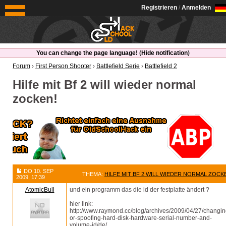
OldSchoolHack
Registrieren
/
Anmelden
You can change the page language!
(
Hide notification
)
Forum
›
First Person Shooter
›
Battlefield Serie
›
Battlefield 2
Hilfe mit Bf 2 will wieder normal
zocken!
DO 10. SEP
THEMA:
HILFE MIT BF 2 WILL WIEDER NORMAL ZOCK
2009, 17:39
AtomicBull
und ein programm das die id der festplatte ändert ?
hier link:
http://www.raymond.cc/blog/archives/2009/04/27/changin
or-spoofing-hard-disk-hardware-serial-number-and-
volume-id/de/