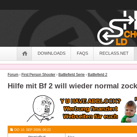
OldSchoolHack
Navigation
DOWNLOADS
FAQS
RECLASS.NET
Forum
›
First Person Shooter
›
Battlefield Serie
›
Battlefield 2
Hilfe mit Bf 2 will wieder normal zoc
DO 10. SEP 2009, 00:22