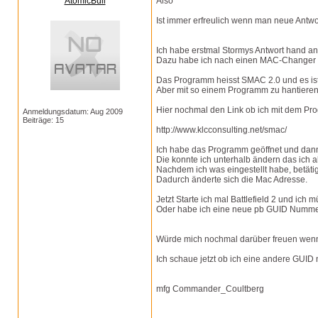
AtomicBull
Also
Ist immer erfreulich wenn man neue Antwor
Ich habe erstmal Stormys Antwort hand a
Dazu habe ich nach einen MAC-Changer g
Das Programm heisst SMAC 2.0 und es ist
Aber mit so einem Programm zu hantieren
Hier nochmal den Link ob ich mit dem Pr
Anmeldungsdatum: Aug 2009
Beiträge: 15
http://www.klcconsulting.net/smac/
Ich habe das Programm geöffnet und dann 
Die konnte ich unterhalb ändern das ich a
Nachdem ich was eingestellt habe, betätig
Dadurch änderte sich die Mac Adresse.
Jetzt Starte ich mal Battlefield 2 und i
Oder habe ich eine neue pb GUID Num
Würde mich nochmal darüber freuen wenn 
Ich schaue jetzt ob ich eine andere GUI
mfg Commander_Coultberg