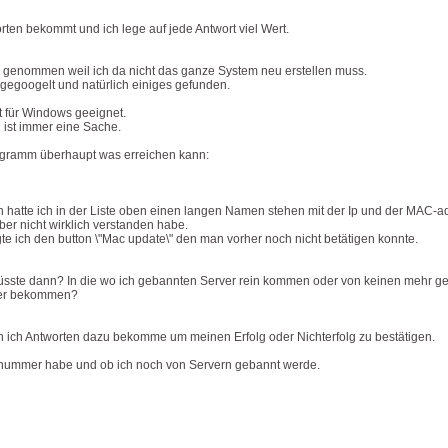
ten bekommt und ich lege auf jede Antwort viel Wert.
n genommen weil ich da nicht das ganze System neu erstellen muss.
egoogelt und natürlich einiges gefunden.
 für Windows geeignet.
 ist immer eine Sache.
ogramm überhaupt was erreichen kann:
hatte ich in der Liste oben einen langen Namen stehen mit der Ip und der MAC-a
ber nicht wirklich verstanden habe.
te ich den button \"Mac update\" den man vorher noch nicht betätigen konnte.
ch müsste dann? In die wo ich gebannten Server rein kommen oder von keinen mehr 
mer bekommen?
ich Antworten dazu bekomme um meinen Erfolg oder Nichterfolg zu bestätigen.
D nummer habe und ob ich noch von Servern gebannt werde.