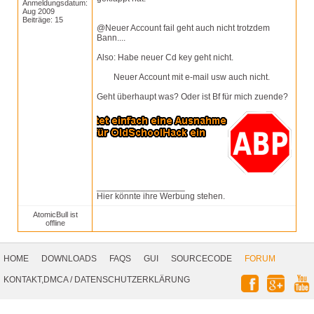
Anmeldungsdatum:
Aug 2009
Beiträge: 15
@Neuer Account fail geht auch nicht trotzdem
Bann....
Also: Habe neuer Cd key geht nicht.
Neuer Account mit e-mail usw auch nicht.
Geht überhaupt was? Oder ist Bf für mich zuende?
__________________
Hier könnte ihre Werbung stehen.
AtomicBull ist
offline
Footer
Navigation
HOME
DOWNLOADS
FAQS
GUI
SOURCECODE
FORUM
Social
KONTAKT,DMCA
/
DATENSCHUTZERKLÄRUNG