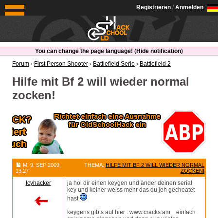
OldSchoolHack
Registrieren
/
Anmelden
You can change the page language!
(
Hide notification
)
Forum
›
First Person Shooter
›
Battlefield Serie
›
Battlefield 2
Hilfe mit Bf 2 will wieder normal
zocken!
MI 9. SEP 2009,
THEMA:
HILFE MIT BF 2 WILL WIEDER NORMAL
13:27
ZOCKEN!
Icyhacker
ja hol dir einen keygen und änder deinen serial
key und keiner weiss mehr das du jeh gecheatet
hast
keygens gibts auf hier : www.cracks.am einfach