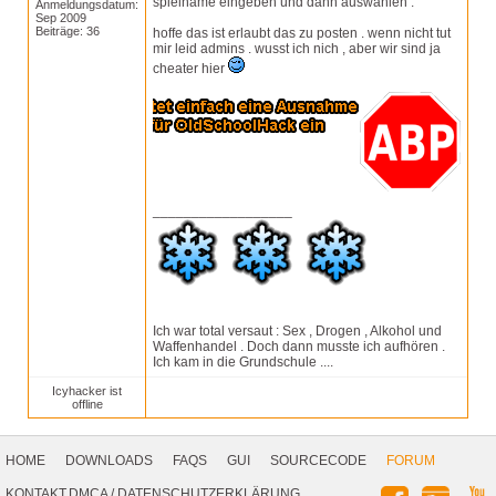
spielname eingeben und dann auswählen .
Anmeldungsdatum:
Sep 2009
Beiträge: 36
hoffe das ist erlaubt das zu posten . wenn nicht tut
mir leid admins . wusst ich nich , aber wir sind ja
cheater hier
__________________
Ich war total versaut : Sex , Drogen , Alkohol und
Waffenhandel . Doch dann musste ich aufhören .
Ich kam in die Grundschule ....
Icyhacker ist
offline
Footer
Navigation
HOME
DOWNLOADS
FAQS
GUI
SOURCECODE
FORUM
Social
KONTAKT,DMCA
/
DATENSCHUTZERKLÄRUNG