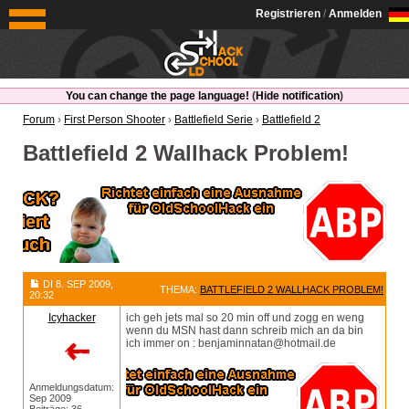
OldSchoolHack
Registrieren
/
Anmelden
You can change the page language!
(
Hide notification
)
Forum
›
First Person Shooter
›
Battlefield Serie
›
Battlefield 2
Battlefield 2 Wallhack Problem!
DI 8. SEP 2009,
THEMA:
BATTLEFIELD 2 WALLHACK PROBLEM!
20:32
Icyhacker
ich geh jets mal so 20 min off und zogg en weng
wenn du MSN hast dann schreib mich an da bin
ich immer on :
benjaminnatan@hotmail.de
Anmeldungsdatum:
Sep 2009