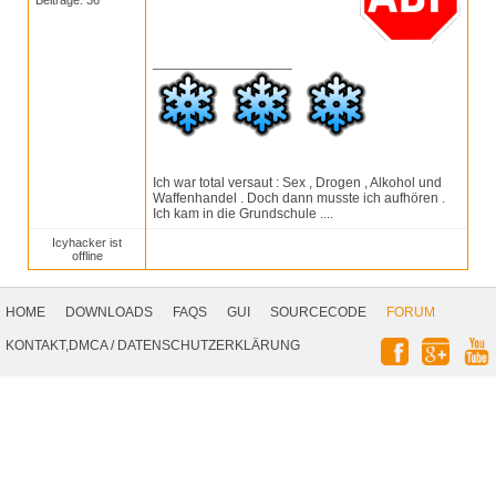
Beiträge: 36
__________________
Ich war total versaut : Sex , Drogen , Alkohol und
Waffenhandel . Doch dann musste ich aufhören .
Ich kam in die Grundschule ....
Icyhacker ist
offline
Footer
Navigation
HOME
DOWNLOADS
FAQS
GUI
SOURCECODE
FORUM
Social
KONTAKT,DMCA
/
DATENSCHUTZERKLÄRUNG