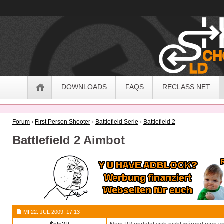
OldSchoolHack
Navigation
DOWNLOADS
FAQS
RECLASS.NET
Forum
›
First Person Shooter
›
Battlefield Serie
›
Battlefield 2
Battlefield 2 Aimbot
MI 22. JUL 2009, 17:13