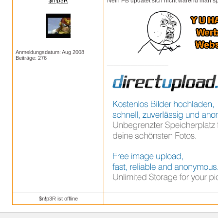
$n!p3R
Nein PB updatet sich nicht wärend man spi
Anmeldungsdatum: Aug 2008
Beiträge: 276
__________________
$n!p3R ist offline
Footer