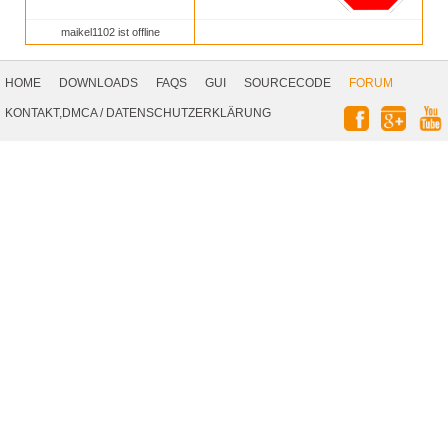
maikel1102 ist offline
Footer
Navigation
HOME
DOWNLOADS
FAQS
GUI
SOURCECODE
FORUM
Social
KONTAKT,DMCA
/
DATENSCHUTZERKLÄRUNG