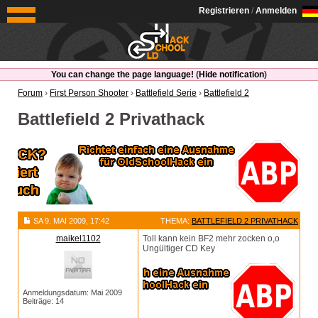
OldSchoolHack
Registrieren
/
Anmelden
You can change the page language!
(
Hide notification
)
Forum
›
First Person Shooter
›
Battlefield Serie
›
Battlefield 2
Battlefield 2 Privathack
SA 9. MAI 2009, 17:42
THEMA:
BATTLEFIELD 2 PRIVATHACK
maikel1102
Toll kann kein BF2 mehr zocken o,o
Ungültiger CD Key
Anmeldungsdatum: Mai 2009
Beiträge: 14