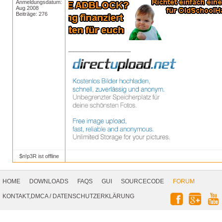
Anmeldungsdatum:
Aug 2008
Beiträge: 276
__________________
$n!p3R ist offline
Footer
Navigation
HOME
DOWNLOADS
FAQS
GUI
SOURCECODE
FORUM
Social
KONTAKT,DMCA
/
DATENSCHUTZERKLÄRUNG