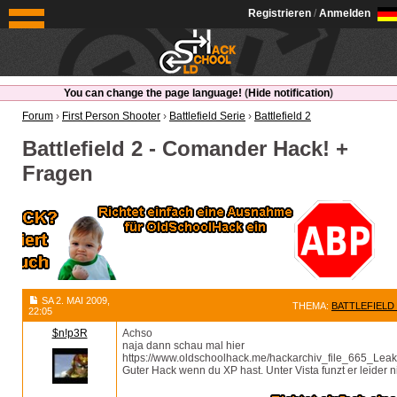
OldSchoolHack
Registrieren
/
Anmelden
You can change the page language!
(
Hide notification
)
Forum
›
First Person Shooter
›
Battlefield Serie
›
Battlefield 2
Battlefield 2 - Comander Hack! +
Fragen
SA 2. MAI 2009,
THEMA:
BATTLEFIELD
22:05
$n!p3R
Achso
naja dann schau mal hier
https://www.oldschoolhack.me/hackarchiv_file_665_Le
Guter Hack wenn du XP hast. Unter Vista funzt er leider n