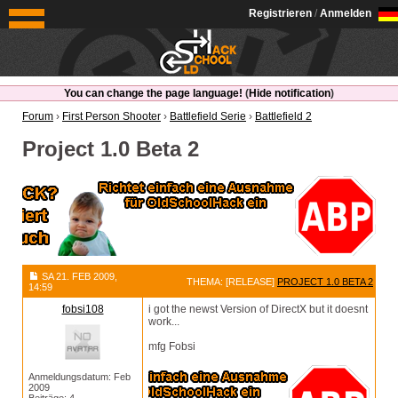
OldSchoolHack
Registrieren
/
Anmelden
You can change the page language!
(
Hide notification
)
Forum
›
First Person Shooter
›
Battlefield Serie
›
Battlefield 2
Project 1.0 Beta 2
SA 21. FEB 2009,
THEMA: [RELEASE]
PROJECT 1.0 BETA 2
14:59
fobsi108
i got the newst Version of DirectX but it doesnt
work...
mfg Fobsi
Anmeldungsdatum: Feb
2009