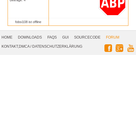
Beiträge: 4
fobsi108 ist offline
Footer
Navigation
HOME
DOWNLOADS
FAQS
GUI
SOURCECODE
FORUM
Social
KONTAKT,DMCA
/
DATENSCHUTZERKLÄRUNG