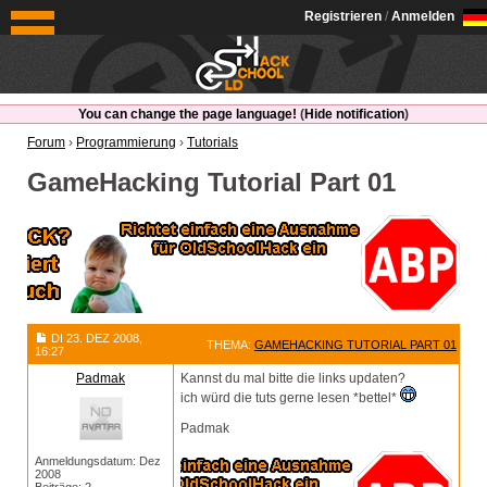
OldSchoolHack
Registrieren
/
Anmelden
You can change the page language!
(
Hide notification
)
Forum
›
Programmierung
›
Tutorials
GameHacking Tutorial Part 01
DI 23. DEZ 2008,
THEMA:
GAMEHACKING TUTORIAL PART 01
16:27
Padmak
Kannst du mal bitte die links updaten?
ich würd die tuts gerne lesen *bettel*
Padmak
Anmeldungsdatum: Dez
2008