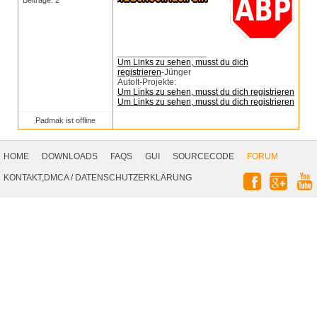
Beiträge: 2
__________________
Um Links zu sehen, musst du dich
registrieren
-Jünger
AutoIt-Projekte:
Um Links zu sehen, musst du dich registrieren
Um Links zu sehen, musst du dich registrieren
Padmak ist offline
Footer
Navigation
HOME
DOWNLOADS
FAQS
GUI
SOURCECODE
FORUM
Social
KONTAKT,DMCA
/
DATENSCHUTZERKLÄRUNG