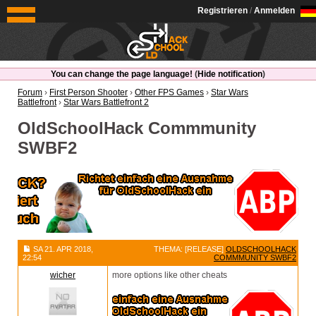
OldSchoolHack
Registrieren
/
Anmelden
You can change the page language!
(
Hide notification
)
Forum
›
First Person Shooter
›
Other FPS Games
›
Star Wars
Battlefront
›
Star Wars Battlefront 2
OldSchoolHack Commmunity
SWBF2
SA 21. APR 2018,
THEMA: [RELEASE]
OLDSCHOOLHACK
22:54
COMMMUNITY SWBF2
wicher
more options like other cheats