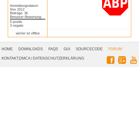
Anmeldungsdatum:
Nov 2012
Beiträge: 36
Benutzer-Bewertung:
0 positiv
3 negativ
wicher ist offline
Footer
Navigation
HOME
DOWNLOADS
FAQS
GUI
SOURCECODE
FORUM
Social
KONTAKT,DMCA
/
DATENSCHUTZERKLÄRUNG