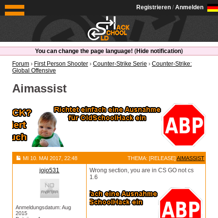
OldSchoolHack
Registrieren
/
Anmelden
You can change the page language!
(
Hide notification
)
Forum
›
First Person Shooter
›
Counter-Strike Serie
›
Counter-Strike:
Global Offensive
Aimassist
MI 10. MAI 2017, 22:48
THEMA: [RELEASE]
AIMASSIST
jojo531
Wrong section, you are in CS GO not cs
1.6
Anmeldungsdatum: Aug
2015