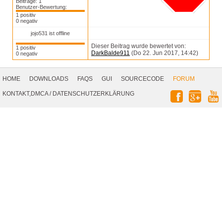
Beiträge: 1
Benutzer-Bewertung:
1 positiv
0 negativ
jojo531 ist offline
Dieser Beitrag wurde bewertet von:
1 positiv
DarkBalde911
(Do 22. Jun 2017, 14:42)
0 negativ
Footer
Navigation
HOME
DOWNLOADS
FAQS
GUI
SOURCECODE
FORUM
Social
KONTAKT,DMCA
/
DATENSCHUTZERKLÄRUNG