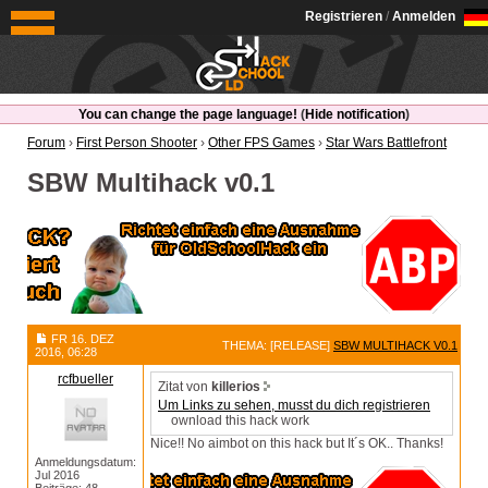
OldSchoolHack
Registrieren
/
Anmelden
You can change the page language!
(
Hide notification
)
Forum
›
First Person Shooter
›
Other FPS Games
›
Star Wars Battlefront
SBW Multihack v0.1
FR 16. DEZ
THEMA: [RELEASE]
SBW MULTIHACK V0.1
2016, 06:28
rcfbueller
Zitat von
killerios
Um Links zu sehen, musst du dich registrieren
ownload this hack work
Nice!! No aimbot on this hack but It´s OK.. Thanks!
Anmeldungsdatum:
Jul 2016