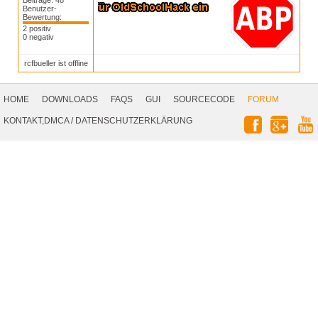
Beiträge: 48
Benutzer-
Bewertung:
2 positiv
0 negativ
rcfbueller ist offline
Footer
Navigation
HOME
DOWNLOADS
FAQS
GUI
SOURCECODE
FORUM
Social
KONTAKT,DMCA
/
DATENSCHUTZERKLÄRUNG