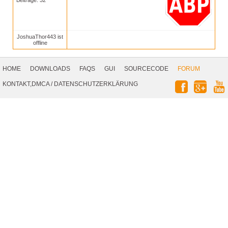
Beiträge: 32
JoshuaThor443 ist
offline
Footer
Navigation
HOME
DOWNLOADS
FAQS
GUI
SOURCECODE
FORUM
Social
KONTAKT,DMCA
/
DATENSCHUTZERKLÄRUNG