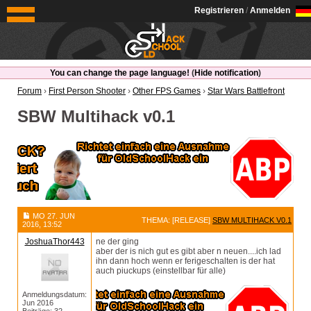
OldSchoolHack
Registrieren
/
Anmelden
You can change the page language!
(
Hide notification
)
Forum
›
First Person Shooter
›
Other FPS Games
›
Star Wars Battlefront
SBW Multihack v0.1
MO 27. JUN
THEMA: [RELEASE]
SBW MULTIHACK V0.1
2016, 13:52
JoshuaThor443
ne der ging
aber der is nich gut es gibt aber n neuen....ich lad
ihn dann hoch wenn er ferigeschalten is der hat
auch piuckups (einstellbar für alle)
Anmeldungsdatum:
Jun 2016