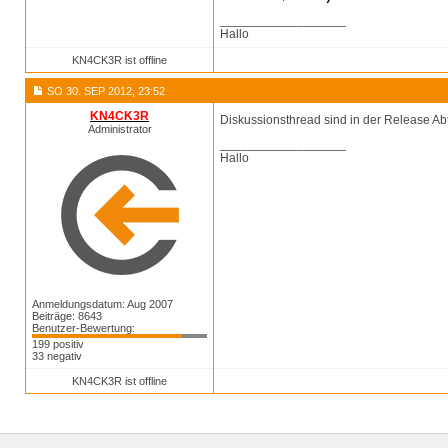
__________________
Hallo
KN4CK3R ist offline
SO 30. SEP 2012, 23:52
KN4CK3R
Diskussionsthread sind in der Release Ab
Administrator
__________________
Hallo
Anmeldungsdatum: Aug 2007
Beiträge: 8643
Benutzer-Bewertung:
199 positiv
33 negativ
KN4CK3R ist offline
Footer