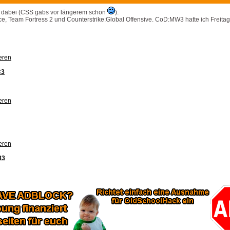
les dabei (CSS gabs vor längerem schon
).
ce, Team Fortress 2 und Counterstrike:Global Offensive. CoD:MW3 hatte ich Freitag
eren
C3
eren
eren
83