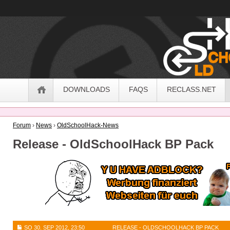
OldSchoolHack
Navigation
DOWNLOADS
FAQS
RECLASS.NET
Forum
›
News
›
OldSchoolHack-News
Release - OldSchoolHack BP Pack
SO 30. SEP 2012, 23:50
RELEASE - OLDSCHOOLHACK BP PACK