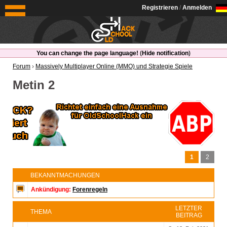
OldSchoolHack
Registrieren
/
Anmelden
You can change the page language!
(
Hide notification
)
Forum
›
Massively Multiplayer Online (MMO) und Strategie Spiele
Metin 2
1
2
BEKANNTMACHUNGEN
Ankündigung:
Forenregeln
LETZTER
THEMA
BEITRAG