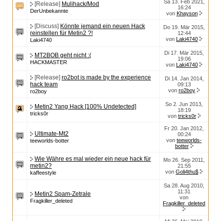
Sa 13. Feb 2021,
[Release]
Mulihack/Mod
16:24
DerUnbekannte
von
Khayson
[Discuss]
Könnte jemand ein neuen Hack
Do 19. Mär 2015,
reinstellen für Metin2 ?!
12:44
von
Laki4740
Laki4740
Di 17. Mär 2015,
MT2BOB geht nicht :(
19:06
HACKMASTER
von
Laki4740
[Release]
ro2bot is made by the experience
Di 14. Jan 2014,
hack team
09:13
von
ro2boy
ro2boy
So 2. Jun 2013,
Metin2 Yang Hack [100% Undetected]
18:19
tricks0r
von
tricks0r
Fr 20. Jan 2012,
Ultimate-Mt2
00:24
von
teeworlds-
teeworlds-botter
botter
Wie Währe es mal wieder ein neue hack für
Mo 26. Sep 2011,
metin2?
21:55
von
Goli4thu$
kaffeestyle
Sa 28. Aug 2010,
11:31
Metin2 Spam-Zetrale
von
Fragkiller_deleted
Fragkiller_deleted