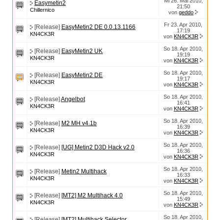
Mi 26. Mai 2010,
Easymetin2
21:50
Chillernico
von
geddo
Fr 23. Apr 2010,
[Release]
EasyMetin2 DE 0.0.13.1166
17:19
KN4CK3R
von
KN4CK3R
So 18. Apr 2010,
[Release]
EasyMetin2 UK
19:19
KN4CK3R
von
KN4CK3R
So 18. Apr 2010,
[Release]
EasyMetin2 DE
19:17
KN4CK3R
von
KN4CK3R
So 18. Apr 2010,
[Release]
Angelbot
16:41
KN4CK3R
von
KN4CK3R
So 18. Apr 2010,
[Release]
M2 MH v4.1b
16:39
KN4CK3R
von
KN4CK3R
So 18. Apr 2010,
[Release]
[UG] Metin2 D3D Hack v2.0
16:36
KN4CK3R
von
KN4CK3R
So 18. Apr 2010,
[Release]
Metin2 Multihack
16:33
KN4CK3R
von
KN4CK3R
So 18. Apr 2010,
[Release]
[MT2] M2 Multihack 4.0
15:49
KN4CK3R
von
KN4CK3R
So 18. Apr 2010,
[Release]
[MT2] Multihack Selector