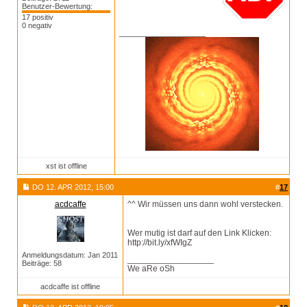
Benutzer-Bewertung:
17 positiv
0 negativ
__________________
xst ist offline
DO 12. APR 2012, 15:00
#
17
acdcaffe
^^ Wir müssen uns dann wohl verstecken.
Wer mutig ist darf auf den Link Klicken:
http://bit.ly/xfWIgZ
Anmeldungsdatum: Jan 2011
__________________
Beiträge: 58
We aRe oSh
acdcaffe ist offline