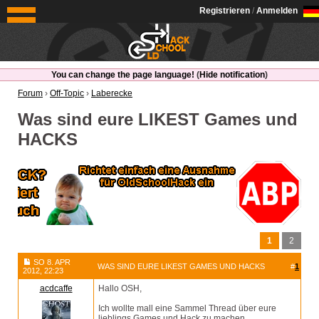
OldSchoolHack
Registrieren
/
Anmelden
You can change the page language!
(
Hide notification
)
Forum
›
Off-Topic
›
Laberecke
Was sind eure LIKEST Games und
HACKS
1
2
SO 8. APR
WAS SIND EURE LIKEST GAMES UND HACKS
#
1
2012, 22:23
acdcaffe
Hallo OSH,
Ich wollte mall eine Sammel Thread über eure
lieblings Games und Hack zu machen.