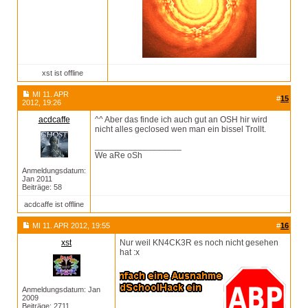
xst ist offline
MI 11. APR
#
15
2012, 19:26
acdcaffe
^^ Aber das finde ich auch gut an OSH hir wird
nicht alles geclosed wen man ein bissel Trollt.
__________________
We aRe oSh
Anmeldungsdatum:
Jan 2011
Beiträge: 58
acdcaffe ist offline
MI 11. APR 2012, 19:55
#
16
xst
Nur weil KN4CK3R es noch nicht gesehen
hat :x
Anmeldungsdatum: Jan
2009
Beiträge: 2711