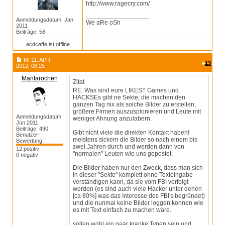
http://www.ragecry.com/
__________________
Anmeldungsdatum: Jan
We aRe oSh
2011
Beiträge: 58
acdcaffe ist offline
MI 11. APR
#
13
2012, 08:25
Mantarochen
Zitat
RE: Was sind eure LIKEST Games und
HACKSEs gibt ne Sekte, die machen den
ganzen Tag nix als solche Bilder zu erstellen,
größere Firmen auszuspionieren und Leute mit
Anmeldungsdatum:
weniger Ahnung anzulabern.
Jun 2011
Beiträge: 490
Gibt nicht viele die direkten Kontakt haben!
Benutzer-
meistens sickern die Bilder so nach einem bis
Bewertung:
zwei Jahren durch und werden dann von
12 positiv
"normalen" Leuten wie uns gepostet.
0 negativ
Die Bilder haben nur den Zweck, dass man sich
in dieser "Sekte" komplett ohne Texteingabe
verständigen kann, da sie vom FBI verfolgt
werden (es sind auch viele Hacker unter denen
[ca 80%] was das Interesse des FBI's begründet)
und die nunmal keine Bilder loggen können wie
es mit Text einfach zu machen wäre.
sollen wohl ein paar kranke Typen sein und