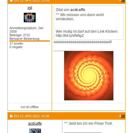
DO 12. APR 2012, 19:05
#
18
xst
Zitat von
acdcaffe
^^ Wir müssen uns dann wohl
verstecken.
Anmeldungsdatum: Jan
Wer mutig ist darf auf den Link Klicken:
2009
Beiträge: 2711
http://bit.ly/xfWIgZ
Benutzer-Bewertung:
aaaaaaaaaaaaaaaaaaaaaaaaaaalt
17 positiv
0 negativ
__________________
xst ist offline
DO 12. APR 2012, 20:38
#
19
acdcaffe
^^ Jetzt bin ich ein Pöser Troll.
__________________