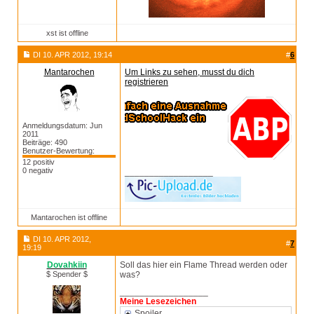
xst ist offline
DI 10. APR 2012, 19:14
#
6
Mantarochen
Um Links zu sehen, musst du dich
registrieren
Anmeldungsdatum: Jun
2011
Beiträge: 490
Benutzer-Bewertung:
12 positiv
0 negativ
__________________
Mantarochen ist offline
DI 10. APR 2012,
#
7
19:19
Dovahkiin
Soll das hier ein Flame Thread werden oder
$ Spender $
was?
__________________
Meine Lesezeichen
Spoiler