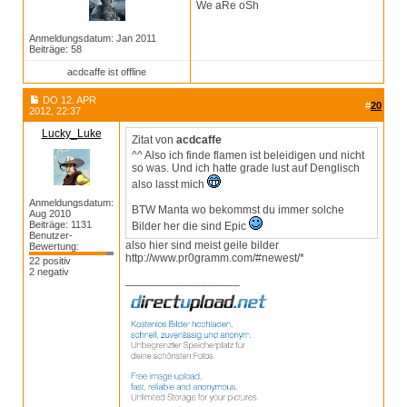
We aRe oSh
Anmeldungsdatum: Jan 2011
Beiträge: 58
acdcaffe ist offline
DO 12. APR
#
20
2012, 22:37
Lucky_Luke
Zitat von
acdcaffe
^^ Also ich finde flamen ist beleidigen und nicht
so was. Und ich hatte grade lust auf Denglisch
also lasst mich
Anmeldungsdatum:
BTW Manta wo bekommst du immer solche
Aug 2010
Beiträge: 1131
Bilder her die sind Epic
Benutzer-
also hier sind meist geile bilder
Bewertung:
http://www.pr0gramm.com/#newest/*
22 positiv
2 negativ
__________________