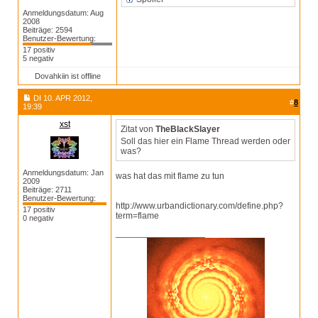
Anmeldungsdatum: Aug
2008
Beiträge: 2594
Benutzer-Bewertung:
17 positiv
5 negativ
Dovahkiin ist offline
DI 10. APR 2012,
#
8
19:39
xst
Zitat von
TheBlackSlayer
Soll das hier ein Flame Thread werden oder
was?
Anmeldungsdatum: Jan
was hat das mit flame zu tun
2009
Beiträge: 2711
Benutzer-Bewertung:
http://www.urbandictionary.com/define.php?
17 positiv
term=flame
0 negativ
__________________