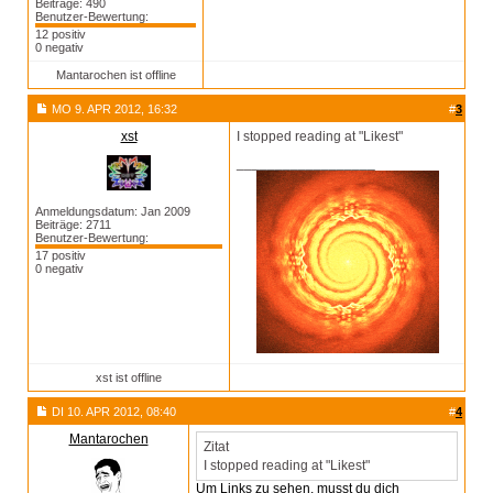
Beiträge: 490
Benutzer-Bewertung:
12 positiv
0 negativ
Mantarochen ist offline
MO 9. APR 2012, 16:32
#
3
xst
I stopped reading at "Likest"
__________________
Anmeldungsdatum: Jan 2009
Beiträge: 2711
Benutzer-Bewertung:
17 positiv
0 negativ
xst ist offline
DI 10. APR 2012, 08:40
#
4
Mantarochen
Zitat
I stopped reading at "Likest"
Um Links zu sehen, musst du dich