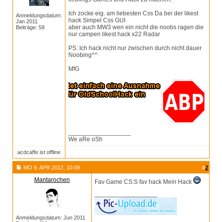
Ich zocke eig. am liebesten Css Da bei der likest
Anmeldungsdatum:
hack Simpel Css GUI
Jan 2011
aber auch MW3 wen ein nicht die noobs ragen die
Beiträge: 58
nur campen likest hack x22 Radar
PS: Ich hack nicht nur zwischen durch nicht dauer
Noobing^^
MfG
__________________
We aRe oSh
acdcaffe ist offline
MO 9. APR 2012, 10:09
#
2
Mantarochen
Fav Game CS:S fav hack Mein Hack
__________________
Anmeldungsdatum: Jun 2011