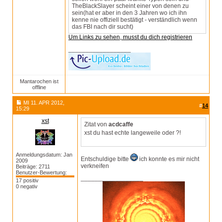
TheBlackSlayer scheint einer von denen zu
sein(hat er aber in den 3 Jahren wo ich ihn
kenne nie offiziell bestätigt - verständlich wenn
das FBI nach dir sucht)
Um Links zu sehen, musst du dich registrieren
__________________
Mantarochen ist
offline
MI 11. APR 2012,
#
14
15:29
xst
Zitat von
acdcaffe
xst du hast echte langeweile oder ?!
Anmeldungsdatum: Jan
Entschuldige bitte
ich konnte es mir nicht
2009
verkneifen
Beiträge: 2711
Benutzer-Bewertung:
__________________
17 positiv
0 negativ