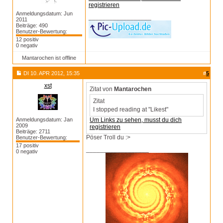
registrieren
Anmeldungsdatum: Jun
__________________
2011
Beiträge: 490
Benutzer-Bewertung:
12 positiv
0 negativ
Mantarochen ist offline
DI 10. APR 2012, 15:35
#
5
xst
Zitat von
Mantarochen
Zitat
I stopped reading at "Likest"
Anmeldungsdatum: Jan
Um Links zu sehen, musst du dich
2009
registrieren
Beiträge: 2711
Pöser Troll du :>
Benutzer-Bewertung:
17 positiv
__________________
0 negativ