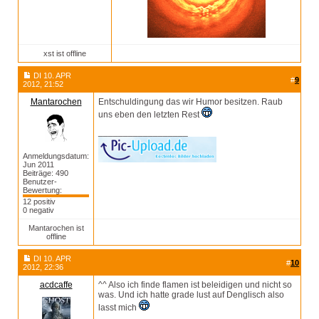
xst ist offline
DI 10. APR
#
9
2012, 21:52
Mantarochen
Entschuldingung das wir Humor besitzen. Raub
uns eben den letzten Rest
__________________
Anmeldungsdatum:
Jun 2011
Beiträge: 490
Benutzer-
Bewertung:
12 positiv
0 negativ
Mantarochen ist
offline
DI 10. APR
#
10
2012, 22:36
acdcaffe
^^ Also ich finde flamen ist beleidigen und nicht so
was. Und ich hatte grade lust auf Denglisch also
lasst mich