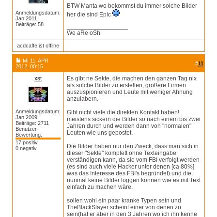
BTW Manta wo bekommst du immer solche Bilder
Anmeldungsdatum:
her die sind Epic
Jan 2011
Beiträge: 58
__________________
We aRe oSh
acdcaffe ist offline
MI 11. APR
#
11
2012, 00:15
xst
Es gibt ne Sekte, die machen den ganzen Tag nix
als solche Bilder zu erstellen, größere Firmen
auszuspionieren und Leute mit weniger Ahnung
anzulabern.
Anmeldungsdatum:
Gibt nicht viele die direkten Kontakt haben!
Jan 2009
meistens sickern die Bilder so nach einem bis zwei
Beiträge: 2711
Jahren durch und werden dann von "normalen"
Benutzer-
Leuten wie uns gepostet.
Bewertung:
17 positiv
Die Bilder haben nur den Zweck, dass man sich in
0 negativ
dieser "Sekte" komplett ohne Texteingabe
verständigen kann, da sie vom FBI verfolgt werden
(es sind auch viele Hacker unter denen [ca 80%]
was das Interesse des FBI's begründet) und die
nunmal keine Bilder loggen können wie es mit Text
einfach zu machen wäre.
sollen wohl ein paar kranke Typen sein und
TheBlackSlayer scheint einer von denen zu
sein(hat er aber in den 3 Jahren wo ich ihn kenne