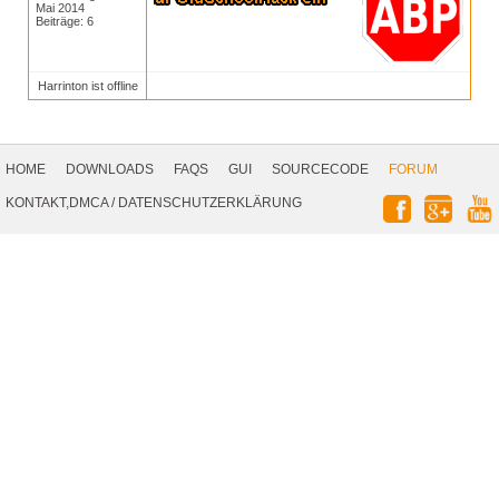
Mai 2014
Beiträge: 6
Harrinton ist offline
Footer
Navigation
HOME
DOWNLOADS
FAQS
GUI
SOURCECODE
FORUM
Social
KONTAKT,DMCA
/
DATENSCHUTZERKLÄRUNG