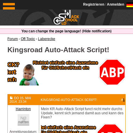
OldSchoolHack
Registrieren
/
Anmelden
You can change the page language!
(
Hide notification
)
Forum
›
Off-Topic
›
Laberecke
Kingsroad Auto-Attack Script!
DO 15. MAI
KINGSROAD AUTO-ATTACK SCRIPT!
#
1
2014, 23:34
Harrinton
Mein KR Auto-Attack Script funct nicht mehr durchs
Update, kennt sich jemand damit aus und kann des
Fixen?
Anmeldungsdatum: