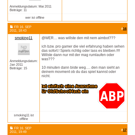
Anmeldungsdatum: Mai 2011
Beiträge: 11
wer ist offline
FR 16. SEP
#
16
2011, 18:43
smoking11
@WER.... was willste den mit nem aimbot???
ich bzw. pro gamer die viel erfahrung haben sehen
das sofort.! Spiels richtig oder lass es bleiben.!!!!
Willste dann nur mit der mag rumlaufen oder
was???
Anmeldungsdatum:
Jan 2011
10 minuten dann biste weg..... den man sieht an
Beiträge: 15
deinem movment ob du das spiel kannst oder
nicht.
smoking11 ist
offline
FR 16. SEP
#
17
2011, 19:49