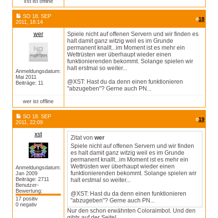
xst ist offline
SO 18. SEP
#
18
2011, 18:14
wer
Spiele nicht auf offenen Servern und wir finden es
halt damit ganz witzig weil es im Grunde
permanent knallt...im Moment ist es mehr ein
Wettrüsten wer überhaupt wieder einen
funktionierenden bekommt. Solange spielen wir
halt erstmal so weiter...
Anmeldungsdatum:
Mai 2011
@XST: Hast du da denn einen funktionieren
Beiträge: 11
"abzugeben"? Gerne auch PN...
wer ist offline
SO 18. SEP
#
19
2011, 22:09
xst
Zitat von
wer
Spiele nicht auf offenen Servern und wir finden
es halt damit ganz witzig weil es im Grunde
permanent knallt...im Moment ist es mehr ein
Wettrüsten wer überhaupt wieder einen
Anmeldungsdatum:
funktionierenden bekommt. Solange spielen wir
Jan 2009
Beiträge: 2711
halt erstmal so weiter...
Benutzer-
Bewertung:
@XST: Hast du da denn einen funktionieren
17 positiv
"abzugeben"? Gerne auch PN...
0 negativ
Nur den schon erwähnten Coloraimbot. Und den
gibts auf der Seite!