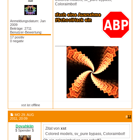
Coloraimbot!
Anmeldungsdatum: Jan
2009
Beiträge: 2711
Benutzer-Bewertung:
17 positiv
0 negativ
__________________
xst ist offline
MO 29. AUG
#
12
2011, 20:09
Dovahkiin
Zitat von
xst
$ Spender $
Colored models, sv_pure bypass, Coloraimbot!