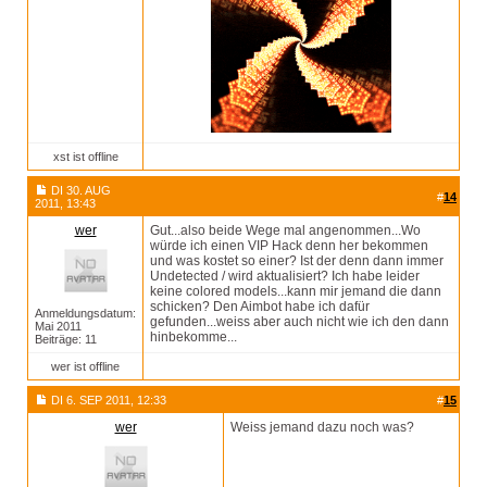
xst ist offline
DI 30. AUG
#
14
2011, 13:43
wer
Gut...also beide Wege mal angenommen...Wo
würde ich einen VIP Hack denn her bekommen
und was kostet so einer? Ist der denn dann immer
Undetected / wird aktualisiert? Ich habe leider
keine colored models...kann mir jemand die dann
schicken? Den Aimbot habe ich dafür
Anmeldungsdatum:
gefunden...weiss aber auch nicht wie ich den dann
Mai 2011
hinbekomme...
Beiträge: 11
wer ist offline
DI 6. SEP 2011, 12:33
#
15
wer
Weiss jemand dazu noch was?