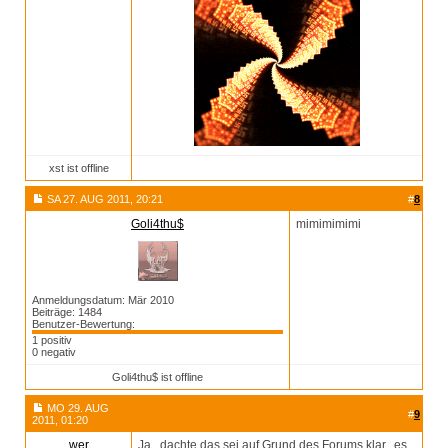
xst ist offline
SA 27. AUG 2011, 20:21
#
8
Goli4thu$
mimimimimi
Anmeldungsdatum: Mär 2010
Beiträge: 1484
Benutzer-Bewertung:
1 positiv
0 negativ
Goli4thu$ ist offline
MO 29. AUG
#
9
2011, 01:20
wer
Ja...dachte das sei auf Grund des Forums klar...es