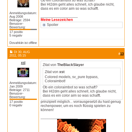
Ob ein coloraimbot so was schaft?
Bei Hl2dm geht alles schnell, ich glaube nicht,
dass es ein color aim so was schafft.
Anmeldungsdatum:
__________________
Aug 2008
Meine Lesezeichen
Beiträge: 2594
Benutzer-
Spoiler
Bewertung:
17 positiv
5 negativ
Dovahkiin ist offline
DI 30. AUG
#
13
2011, 05:15
xst
Zitat von
TheBlackSlayer
Zitat von
xst
Colored models, sv_pure bypass,
Coloraimbot!
Anmeldungsdatum:
Jan 2009
Ob ein coloraimbot so was schaft?
Beiträge: 2711
Bei Hl2dm geht alles schnell, ich glaube nicht,
Benutzer-
dass es ein color aim so was schafft.
Bewertung:
prinzipiell möglich... vorrausgesetzt du hast genug
17 positiv
0 negativ
rechenpower, um es noch flüssig spielen zu
können!
__________________