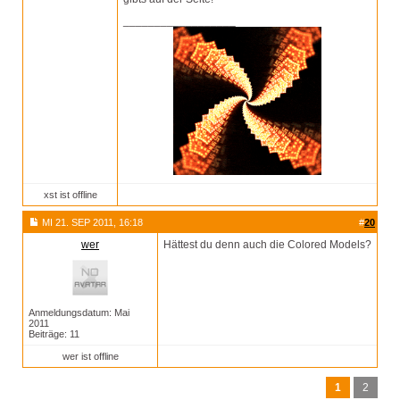
__________________
xst ist offline
MI 21. SEP 2011, 16:18
#
20
wer
Hättest du denn auch die Colored Models?
Anmeldungsdatum: Mai
2011
Beiträge: 11
wer ist offline
1
2