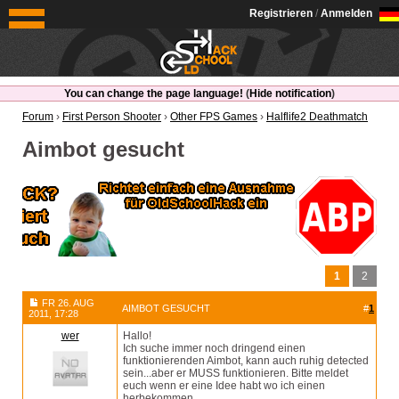
OldSchoolHack
Registrieren
/
Anmelden
You can change the page language!
(
Hide notification
)
Forum
›
First Person Shooter
›
Other FPS Games
›
Halflife2 Deathmatch
Aimbot gesucht
1
2
FR 26. AUG
AIMBOT GESUCHT
#
1
2011, 17:28
wer
Hallo!
Ich suche immer noch dringend einen
funktionierenden Aimbot, kann auch ruhig detected
sein...aber er MUSS funktionieren. Bitte meldet
euch wenn er eine Idee habt wo ich einen
herbekommen.