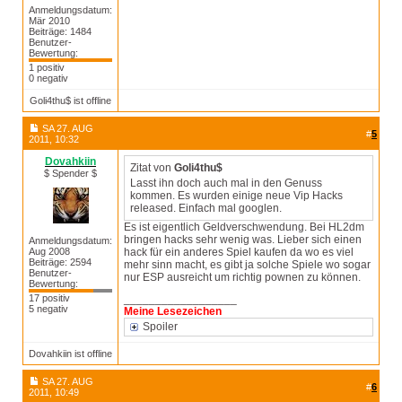
Anmeldungsdatum:
Mär 2010
Beiträge: 1484
Benutzer-
Bewertung:
1 positiv
0 negativ
Goli4thu$ ist offline
SA 27. AUG
#
5
2011, 10:32
Dovahkiin
Zitat von
Goli4thu$
$ Spender $
Lasst ihn doch auch mal in den Genuss
kommen. Es wurden einige neue Vip Hacks
released. Einfach mal googlen.
Es ist eigentlich Geldverschwendung. Bei HL2dm
bringen hacks sehr wenig was. Lieber sich einen
Anmeldungsdatum:
Aug 2008
hack für ein anderes Spiel kaufen da wo es viel
Beiträge: 2594
mehr sinn macht, es gibt ja solche Spiele wo sogar
Benutzer-
nur ESP ausreicht um richtig pownen zu können.
Bewertung:
17 positiv
__________________
5 negativ
Meine Lesezeichen
Spoiler
Dovahkiin ist offline
SA 27. AUG
#
6
2011, 10:49