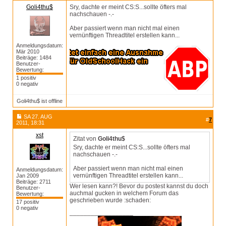
Goli4thu$
Sry, dachte er meint CS:S...sollte öfters mal
nachschauen -.-
Aber passiert wenn man nicht mal einen
vernünftigen Threadtitel erstellen kann...
Anmeldungsdatum:
Mär 2010
Beiträge: 1484
Benutzer-
Bewertung:
1 positiv
0 negativ
Goli4thu$ ist offline
SA 27. AUG
#
7
2011, 18:31
xst
Zitat von
Goli4thu$
Sry, dachte er meint CS:S...sollte öfters mal
nachschauen -.-
Aber passiert wenn man nicht mal einen
Anmeldungsdatum:
vernünftigen Threadtitel erstellen kann...
Jan 2009
Beiträge: 2711
Wer lesen kann?! Bevor du postest kannst du doch
Benutzer-
auchmal gucken in welchem Forum das
Bewertung:
geschrieben wurde :schaden:
17 positiv
0 negativ
__________________