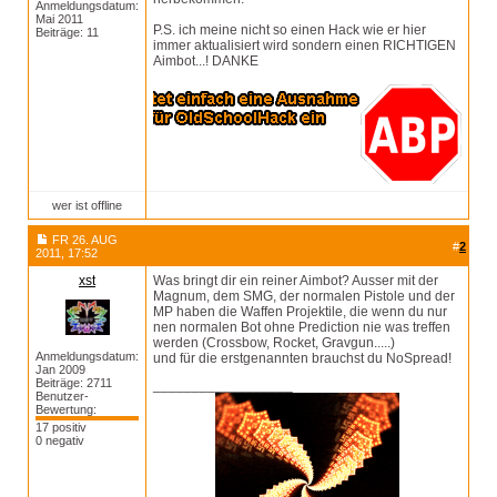
Anmeldungsdatum:
Mai 2011
P.S. ich meine nicht so einen Hack wie er hier
Beiträge: 11
immer aktualisiert wird sondern einen RICHTIGEN
Aimbot...! DANKE
wer ist offline
FR 26. AUG
#
2
2011, 17:52
xst
Was bringt dir ein reiner Aimbot? Ausser mit der
Magnum, dem SMG, der normalen Pistole und der
MP haben die Waffen Projektile, die wenn du nur
nen normalen Bot ohne Prediction nie was treffen
werden (Crossbow, Rocket, Gravgun.....)
Anmeldungsdatum:
und für die erstgenannten brauchst du NoSpread!
Jan 2009
Beiträge: 2711
__________________
Benutzer-
Bewertung:
17 positiv
0 negativ