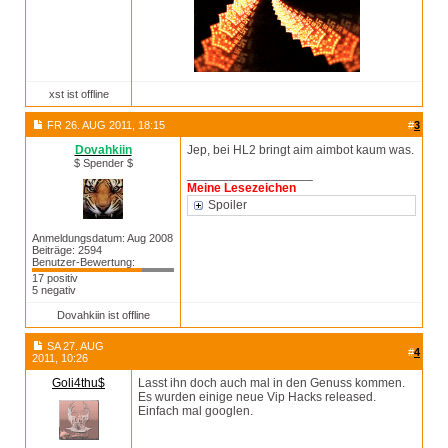
xst ist offline
FR 26. AUG 2011, 18:15
#
3
Dovahkiin
Jep, bei HL2 bringt aim aimbot kaum was.
$ Spender $
__________________
Meine Lesezeichen
Spoiler
Anmeldungsdatum: Aug 2008
Beiträge: 2594
Benutzer-Bewertung:
17 positiv
5 negativ
Dovahkiin ist offline
SA 27. AUG
#
4
2011, 10:26
Goli4thu$
Lasst ihn doch auch mal in den Genuss kommen.
Es wurden einige neue Vip Hacks released.
Einfach mal googlen.