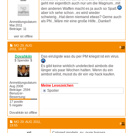
geht mir eigentlich auch nur um die Magnum...mit
den anderen Waffen macht es ja auch so Spaß
aber ich sehe schon...es wird wieder
schwierig...Hat denn niemand etwas? Gerne auch
als PN...Wäre mir eine große Hilfe...Danke!!
Anmeldungsdatum:
Mai 2011
Beiträge: 11
wer ist offline
MO 29. AUG
#
10
2011, 18:37
Dovahkiin
Das einzigste was du per PM kriegst ist ein virus.
$ Spender $
Es gibt keine wirklich undetected aimbots die
länger als paar Wochen halten. Wenn du ein
aimbot willst, musst du dir ein vip hack kaufen.
__________________
Anmeldungsdatum:
Meine Lesezeichen
Aug 2008
Beiträge: 2594
Spoiler
Benutzer-
Bewertung:
17 positiv
5 negativ
Dovahkiin ist offline
MO 29. AUG 2011,
#
11
19:55
xst
Colored models, sv_pure bypass,