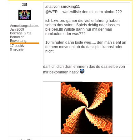
xst
Zitat von
smoking11
@WER.... was willste den mit nem aimbot???
ich bzw. pro gamer die viel erfahrung haben
sehen das sofort.! Spiels richtig oder lass es
Anmeldungsdatum:
bleiben.!!!! Willste dann nur mit der mag
Jan 2009
Beiträge: 2711
rumlaufen oder was???
Benutzer-
Bewertung:
10 minuten dann biste weg..... den man sieht an
17 positiv
deinem movment ob du das spiel kannst oder
0 negativ
nicht.
darf ich dich dran erinnern das du das selbe von
mir bekommen hast?
__________________