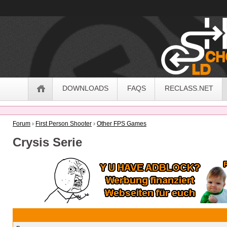
OldSchoolHack
Navigation
DOWNLOADS
FAQS
RECLASS.NET
Forum
›
First Person Shooter
›
Other FPS Games
Crysis Serie