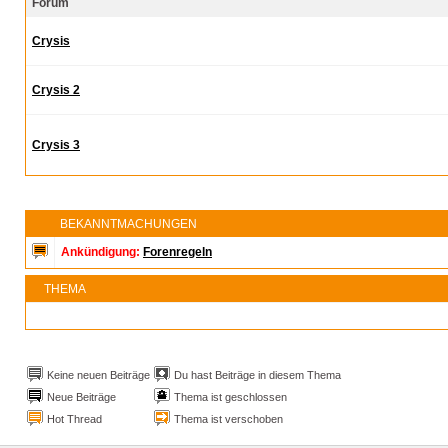
Forum
Crysis
Crysis 2
Crysis 3
BEKANNTMACHUNGEN
Ankündigung:
Forenregeln
THEMA
Keine neuen Beiträge
Du hast Beiträge in diesem Thema
Neue Beiträge
Thema ist geschlossen
Hot Thread
Thema ist verschoben