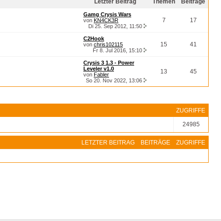
Letzter Beitrag
Themen
Beiträge
Gamg Crysis Wars
7
17
von
KN4CK3R
Di 25. Sep 2012, 11:50
C2Hook
15
41
von
chris102115
Fr 8. Jul 2016, 15:10
Crysis 3 1.3 - Power
Leveler v1.0
13
45
von
Fabler
So 20. Nov 2022, 13:06
ZUGRIFFE
24985
LETZTER BEITRAG
BEITRÄGE
ZUGRIFFE