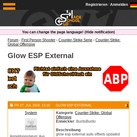
OldSchoolHack
Registrieren
/
Anmelden
You can change the page language!
(
Hide notification
)
Forum
›
First Person Shooter
›
Counter-Strike Serie
›
Counter-Strike:
Global Offensive
Glow ESP External
FR 27. JUL 2018, 13:18
GLOW ESP EXTERNAL
#
1
System
Kategorie
:
Counter-Strike: Global
Offensive
Entwickler
: BuritoBurito
Beschreibung
:
glow esp external auto offsets updated
Anmeldungsdatum: Aug