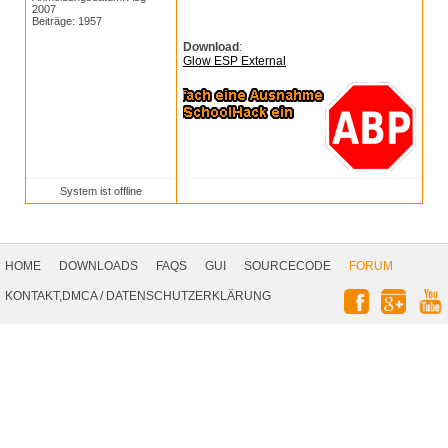
2007
Beiträge: 1957
Download
:
Glow ESP External
System ist offline
Footer
Navigation
HOME
DOWNLOADS
FAQS
GUI
SOURCECODE
FORUM
Social
KONTAKT,DMCA
/
DATENSCHUTZERKLÄRUNG