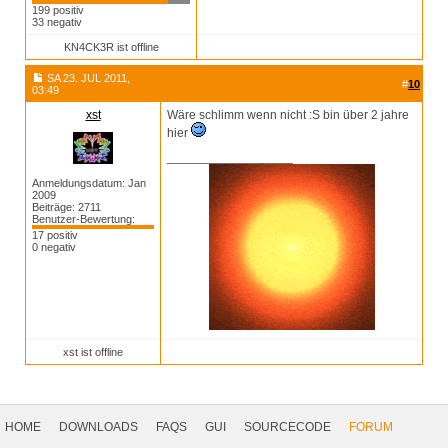
199 positiv
33 negativ
KN4CK3R ist offline
SA 23. JUL 2011,
#
10
03:49
xst
Wäre schlimm wenn nicht :S bin über 2 jahre
hier
__________________
Anmeldungsdatum: Jan
2009
Beiträge: 2711
Benutzer-Bewertung:
17 positiv
0 negativ
xst ist offline
Footer
Navigation
HOME
DOWNLOADS
FAQS
GUI
SOURCECODE
FORUM
Social