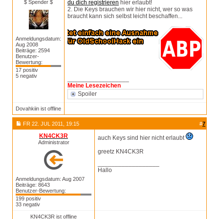
$ Spender $
du dich registrieren
hier erlaubt!
2. Die Keys brauchen wir hier nicht, wer so was
braucht kann sich selbst leicht beschaffen...
Anmeldungsdatum:
Aug 2008
Beiträge: 2594
Benutzer-
Bewertung:
17 positiv
5 negativ
__________________
Meine Lesezeichen
Spoiler
Dovahkiin ist offline
FR 22. JUL 2011, 19:15
#
7
KN4CK3R
auch Keys sind hier nicht erlaubt
Administrator
greetz KN4CK3R
__________________
Hallo
Anmeldungsdatum: Aug 2007
Beiträge: 8643
Benutzer-Bewertung:
199 positiv
33 negativ
KN4CK3R ist offline