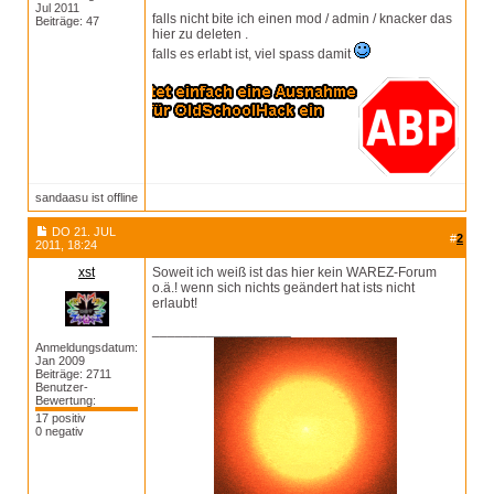
Jul 2011
falls nicht bite ich einen mod / admin / knacker das
Beiträge: 47
hier zu deleten .
falls es erlabt ist, viel spass damit
sandaasu ist offline
DO 21. JUL
#
2
2011, 18:24
xst
Soweit ich weiß ist das hier kein WAREZ-Forum
o.ä.! wenn sich nichts geändert hat ists nicht
erlaubt!
__________________
Anmeldungsdatum:
Jan 2009
Beiträge: 2711
Benutzer-
Bewertung:
17 positiv
0 negativ