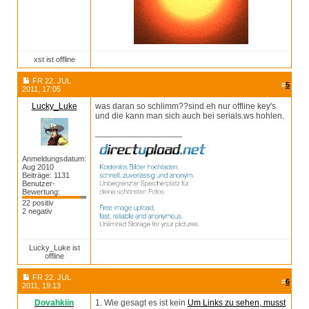
xst ist offline
FR 22. JUL
#
5
2011, 17:05
Lucky_Luke
was daran so schlimm??sind eh nur offline key's
und die kann man sich auch bei serials.ws hohlen.
__________________
Anmeldungsdatum:
Aug 2010
Beiträge: 1131
Benutzer-
Bewertung:
22 positiv
2 negativ
Lucky_Luke ist
offline
FR 22. JUL
#
6
2011, 19:13
Dovahkiin
1. Wie gesagt es ist kein
Um Links zu sehen, musst