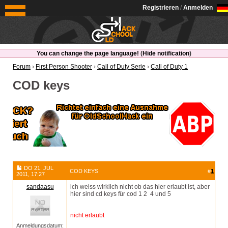
OldSchoolHack
Registrieren
/
Anmelden
You can change the page language!
(
Hide notification
)
Forum
›
First Person Shooter
›
Call of Duty Serie
›
Call of Duty 1
COD keys
DO 21. JUL
COD KEYS
#
1
2011, 17:27
sandaasu
ich weiss wirklich nicht ob das hier erlaubt ist, aber
hier sind cd keys für cod 1 2 4 und 5
nicht erlaubt
Anmeldungsdatum: