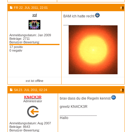
FR 22. JUL 2011, 22:01
#
8
xst
BAM ich hatte recht
__________________
Anmeldungsdatum: Jan 2009
Beiträge: 2711
Benutzer-Bewertung:
17 positiv
0 negativ
xst ist offline
SA 23. JUL 2011, 02:24
#
9
KN4CK3R
brav dass du die Regeln kennst
Administrator
greetz KN4CK3R
__________________
Hallo
Anmeldungsdatum: Aug 2007
Beiträge: 8643
Benutzer-Bewertung: