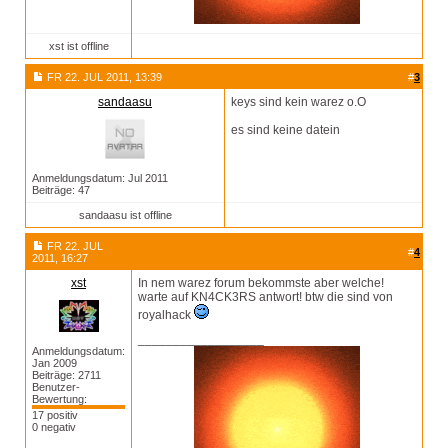
xst ist offline
FR 22. JUL 2011, 13:39
#
3
sandaasu
keys sind kein warez o.O
es sind keine datein
Anmeldungsdatum: Jul 2011
Beiträge: 47
sandaasu ist offline
FR 22. JUL
#
4
2011, 16:27
xst
In nem warez forum bekommste aber welche!
warte auf KN4CK3RS antwort! btw die sind von
royalhack
__________________
Anmeldungsdatum:
Jan 2009
Beiträge: 2711
Benutzer-
Bewertung:
17 positiv
0 negativ