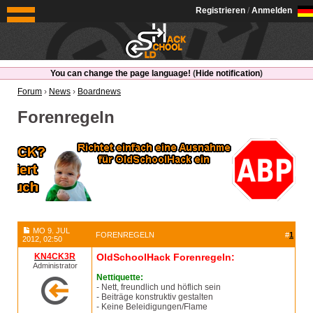
OldSchoolHack
Registrieren
/
Anmelden
You can change the page language!
(
Hide notification
)
Forum
›
News
›
Boardnews
Forenregeln
MO 9. JUL
FORENREGELN
#
1
2012, 02:50
KN4CK3R
OldSchoolHack Forenregeln:
Administrator
Nettiquette:
- Nett, freundlich und höflich sein
- Beiträge konstruktiv gestalten
- Keine Beleidigungen/Flame