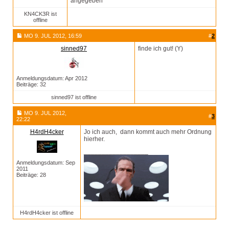
angegeben
KN4CK3R ist
offline
MO 9. JUL 2012, 16:59
#
2
sinned97
finde ich gut! (Y)
Anmeldungsdatum: Apr 2012
Beiträge: 32
sinned97 ist offline
MO 9. JUL 2012,
#
3
22:22
H4rdH4cker
Jo ich auch, dann kommt auch mehr Ordnung
hierher.
__________________
Anmeldungsdatum: Sep
2011
Beiträge: 28
H4rdH4cker ist offline