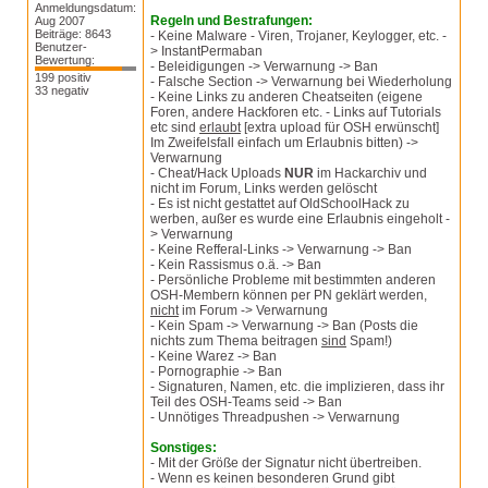
Anmeldungsdatum:
Regeln und Bestrafungen:
Aug 2007
Beiträge: 8643
- Keine Malware - Viren, Trojaner, Keylogger, etc. -
Benutzer-
> InstantPermaban
Bewertung:
- Beleidigungen -> Verwarnung -> Ban
199 positiv
- Falsche Section -> Verwarnung bei Wiederholung
33 negativ
- Keine Links zu anderen Cheatseiten (eigene
Foren, andere Hackforen etc. - Links auf Tutorials
etc sind
erlaubt
[extra upload für OSH erwünscht]
Im Zweifelsfall einfach um Erlaubnis bitten) ->
Verwarnung
- Cheat/Hack Uploads
NUR
im Hackarchiv und
nicht im Forum, Links werden gelöscht
- Es ist nicht gestattet auf OldSchoolHack zu
werben, außer es wurde eine Erlaubnis eingeholt -
> Verwarnung
- Keine Refferal-Links -> Verwarnung -> Ban
- Kein Rassismus o.ä. -> Ban
- Persönliche Probleme mit bestimmten anderen
OSH-Membern können per PN geklärt werden,
nicht
im Forum -> Verwarnung
- Kein Spam -> Verwarnung -> Ban (Posts die
nichts zum Thema beitragen
sind
Spam!)
- Keine Warez -> Ban
- Pornographie -> Ban
- Signaturen, Namen, etc. die implizieren, dass ihr
Teil des OSH-Teams seid -> Ban
- Unnötiges Threadpushen -> Verwarnung
Sonstiges:
- Mit der Größe der Signatur nicht übertreiben.
- Wenn es keinen besonderen Grund gibt