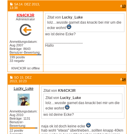
SA 14. DEZ 2013,
#
13
13:38
KN4CK3R
Zitat von
Lucky_Luke
Administrator
lolz....wusste garnet das knacki bei mir um die
ecke wohnt
wo ist deine Ecke?
__________________
Anmeldungsdatum:
Aug 2007
Hallo
Beiträge: 8643
Benutzer-Bewertung:
199 positiv
33 negativ
KN4CK3R ist offline
SO 15. DEZ
#
14
2013, 10:23
Lucky_Luke
Zitat von
KN4CK3R
Zitat von
Lucky_Luke
lolz....wusste garnet das knacki bei mir um die
ecke wohnt
Anmeldungsdatum:
wo ist deine Ecke?
Aug 2010
Beiträge: 1131
Benutzer-
Bewertung:
naja ok ist doch keine ecke
hab wohl "etwas" übertrieben...sollten knapp 40km
22 positiv