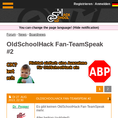
OldSchoolHack
Registrieren
/
Anmelden
You can change the page language!
(
Hide notification
)
Forum
›
News
›
Boardnews
OldSchoolHack Fan-TeamSpeak
#2
1
2
DI 27. AUG
OLDSCHOOLHACK FAN-TEAMSPEAK #2
#
1
2013, 22:30
Dr_Pepper
Es gibt keinen OldSchoolHack Fan-TeamSpeak
mehr.
Alter beitrag (outdated):