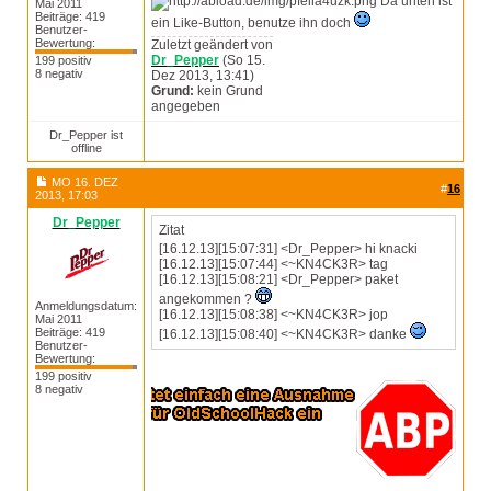
Da unten ist
Mai 2011
Beiträge: 419
ein Like-Button, benutze ihn doch
Benutzer-
Bewertung:
Zuletzt geändert von
Dr_Pepper
(So 15.
199 positiv
8 negativ
Dez 2013, 13:41)
Grund:
kein Grund
angegeben
Dr_Pepper ist
offline
MO 16. DEZ
#
16
2013, 17:03
Dr_Pepper
Zitat
[16.12.13][15:07:31] <Dr_Pepper> hi knacki
[16.12.13][15:07:44] <~KN4CK3R> tag
[16.12.13][15:08:21] <Dr_Pepper> paket
angekommen ?
Anmeldungsdatum:
[16.12.13][15:08:38] <~KN4CK3R> jop
Mai 2011
Beiträge: 419
[16.12.13][15:08:40] <~KN4CK3R> danke
Benutzer-
Bewertung:
199 positiv
8 negativ