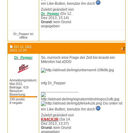
ein Like-Button, benutze ihn doch
Zuletzt geändert von
Dr_Pepper
(Do 12.
Dez 2013, 15:14)
Grund:
kein Grund
angegeben
Dr_Pepper ist
offline
DO 12. DEZ
#
7
2013, 17:29
Dr_Pepper
So, nurnoch eine Frage der Zeit bis knacki ein
Mikrofon hat xDDD
Anmeldungsdatum:
mfg Dr_Pepper
Mai 2011
Beiträge: 419
__________________
Benutzer-
Bewertung:
199 positiv
8 negativ
Da unten ist
ein Like-Button, benutze ihn doch
Zuletzt geändert von
KN4CK3R
(Sa 14.
Dez 2013, 13:37)
Grund:
kein Grund
angegeben