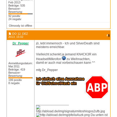
Feb 2013
Beiträge: 535
Benutzer-
Bewertung:
92 positiv
24 negativ
Olmoody ist offline
DO 12. DEZ
#
6
2013, 15:02
Dr_Pepper
jö, lebt immernoch - Ich und SilverDeath sind
meistens erreichbar.
Vielleicht schenkt ja jemand KN4CK3R ein
Headset/Mikrofon
zu Weihnachten,
damit er auch mal vorbeischauen kann ^^
Anmeldungsdatum:
Mai 2011
Beiträge: 419
mfg Dr_Pepper
Benutzer-
Bewertung:
199 positiv
8 negativ
__________________
Da unten ist