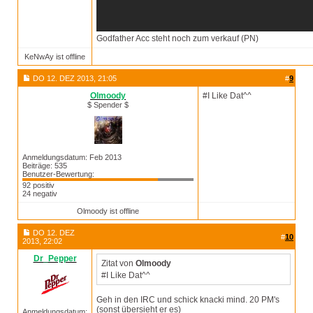
Godfather Acc steht noch zum verkauf (PN)
KeNwAy ist offline
DO 12. DEZ 2013, 21:05
#
9
Olmoody
#I Like Dat^^
$ Spender $
Anmeldungsdatum: Feb 2013
Beiträge: 535
Benutzer-Bewertung:
92 positiv
24 negativ
Olmoody ist offline
DO 12. DEZ
#
10
2013, 22:02
Dr_Pepper
Zitat von
Olmoody
#I Like Dat^^
Geh in den IRC und schick knacki mind. 20 PM's
(sonst übersieht er es)
Anmeldungsdatum: