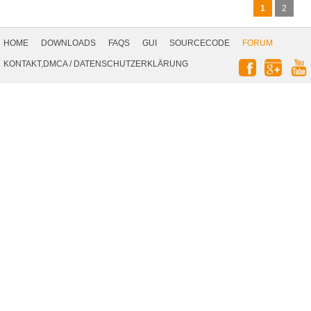
1
2
Footer
Navigation
HOME
DOWNLOADS
FAQS
GUI
SOURCECODE
FORUM
Social
KONTAKT,DMCA
/
DATENSCHUTZERKLÄRUNG