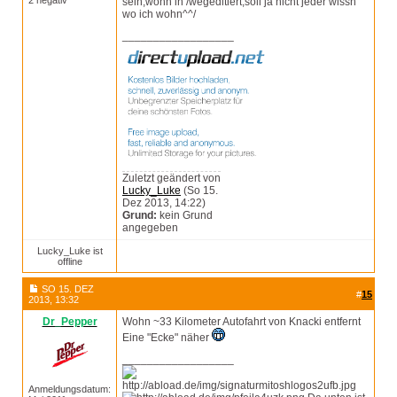
2 negativ
sein,wohn in /wegeditiert,soll ja nicht jeder wissn
wo ich wohn^^/
__________________
Zuletzt geändert von
Lucky_Luke
(So 15.
Dez 2013, 14:22)
Grund:
kein Grund
angegeben
Lucky_Luke ist
offline
SO 15. DEZ
#
15
2013, 13:32
Dr_Pepper
Wohn ~33 Kilometer Autofahrt von Knacki entfernt
Eine "Ecke" näher
__________________
Anmeldungsdatum: