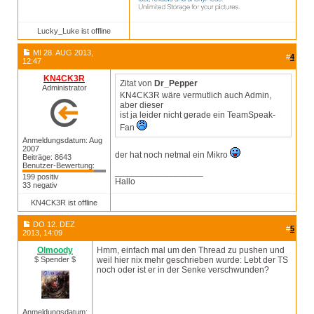
Lucky_Luke ist offline
MI 28. AUG 2013,
#
4
12:47
KN4CK3R
Zitat von
Dr_Pepper
Administrator
KN4CK3R wäre vermutlich auch Admin,
aber dieser
ist ja leider nicht gerade ein TeamSpeak-
Fan
Anmeldungsdatum: Aug
2007
der hat noch netmal ein Mikro
Beiträge: 8643
Benutzer-Bewertung:
__________________
199 positiv
Hallo
33 negativ
KN4CK3R ist offline
DO 12. DEZ
#
5
2013, 14:09
Olmoody
Hmm, einfach mal um den Thread zu pushen und
$ Spender $
weil hier nix mehr geschrieben wurde: Lebt der TS
noch oder ist er in der Senke verschwunden?
Anmeldungsdatum: