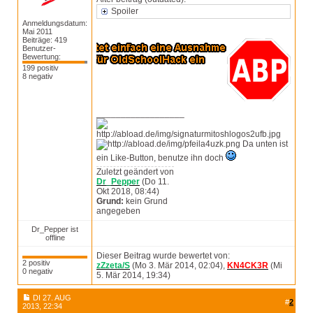
Spoiler
Anmeldungsdatum:
Mai 2011
Beiträge: 419
Benutzer-
Bewertung:
199 positiv
8 negativ
__________________
Da unten ist
ein Like-Button, benutze ihn doch
Zuletzt geändert von
Dr_Pepper
(Do 11.
Okt 2018, 08:44)
Grund:
kein Grund
angegeben
Dr_Pepper ist
offline
Dieser Beitrag wurde bewertet von:
2 positiv
zZzeta/S
(Mo 3. Mär 2014, 02:04),
KN4CK3R
(Mi
0 negativ
5. Mär 2014, 19:34)
DI 27. AUG
#
2
2013, 22:34