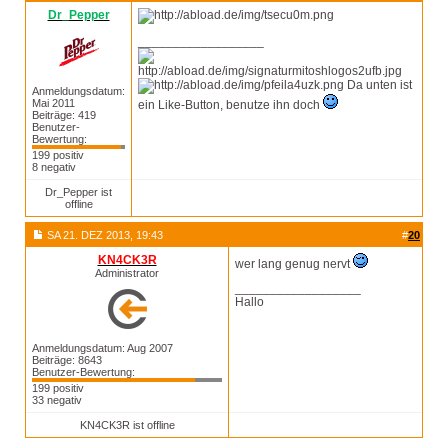
Dr_Pepper
__________________
Da unten ist
Anmeldungsdatum:
Mai 2011
ein Like-Button, benutze ihn doch
Beiträge: 419
Benutzer-
Bewertung:
199 positiv
8 negativ
Dr_Pepper ist
offline
SA 21. DEZ 2013, 19:43
#
20
KN4CK3R
wer lang genug nervt
Administrator
__________________
Hallo
Anmeldungsdatum: Aug 2007
Beiträge: 8643
Benutzer-Bewertung:
199 positiv
33 negativ
KN4CK3R ist offline