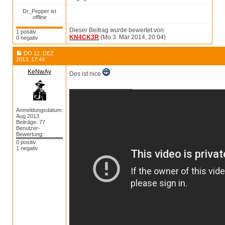
Dr_Pepper ist
offline
Dieser Beitrag wurde bewertet von:
1 positiv
KN4CK3R
(Mo 3. Mär 2014, 20:04)
0 negativ
DO 12. DEZ
2013, 17:44
KeNwAy
Des ist nice
__________________
Anmeldungsdatum:
Aug 2013
Beiträge: 77
Benutzer-
Bewertung:
0 positiv
1 negativ