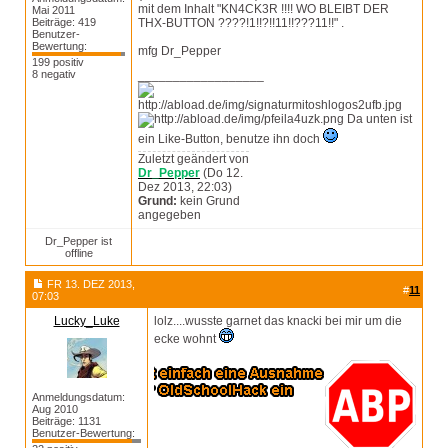
mit dem Inhalt "KN4CK3R !!!! WO BLEIBT DER
Mai 2011
Beiträge: 419
THX-BUTTON ????!1!!?!!11!!???11!!" .
Benutzer-
Bewertung:
mfg Dr_Pepper
199 positiv
8 negativ
__________________
Da unten ist
ein Like-Button, benutze ihn doch
Zuletzt geändert von
Dr_Pepper
(Do 12.
Dez 2013, 22:03)
Grund:
kein Grund
angegeben
Dr_Pepper ist
offline
FR 13. DEZ 2013,
#
11
07:03
Lucky_Luke
lolz....wusste garnet das knacki bei mir um die
ecke wohnt
Anmeldungsdatum:
Aug 2010
Beiträge: 1131
Benutzer-Bewertung: