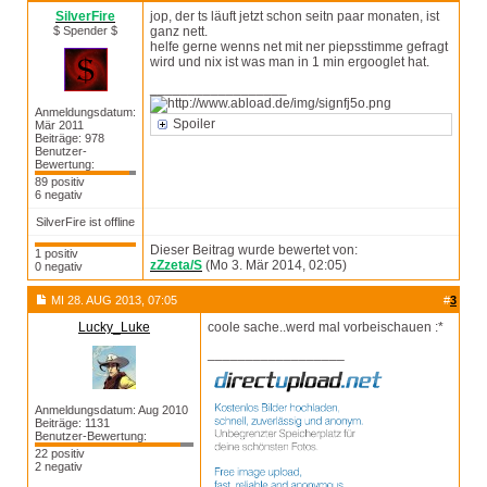
SilverFire
jop, der ts läuft jetzt schon seitn paar monaten, ist
$ Spender $
ganz nett.
helfe gerne wenns net mit ner piepsstimme gefragt
wird und nix ist was man in 1 min ergooglet hat.
__________________
Anmeldungsdatum:
Spoiler
Mär 2011
Beiträge: 978
Benutzer-
Bewertung:
89 positiv
6 negativ
SilverFire ist offline
Dieser Beitrag wurde bewertet von:
1 positiv
zZzeta/S
(Mo 3. Mär 2014, 02:05)
0 negativ
MI 28. AUG 2013, 07:05
#
3
Lucky_Luke
coole sache..werd mal vorbeischauen :*
__________________
Anmeldungsdatum: Aug 2010
Beiträge: 1131
Benutzer-Bewertung:
22 positiv
2 negativ