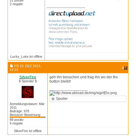
22 positiv
2 negativ
__________________
Lucky_Luke ist offline
FR 13. DEZ 2013,
#
12
16:13
SilverFire
geh ihn besuchen und frag ihn wo der thx
$ Spender $
button bleibt!
__________________
Spoiler
Anmeldungsdatum: Mär
2011
Beiträge: 978
Benutzer-Bewertung:
89 positiv
6 negativ
SilverFire ist offline