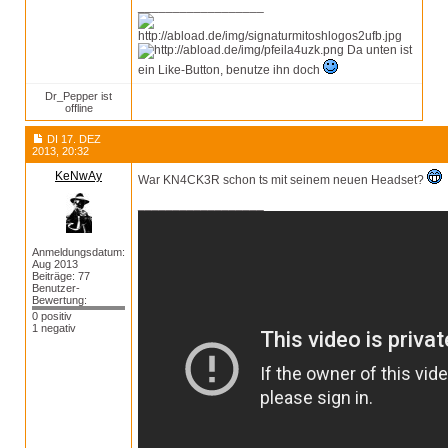
__________________
Da unten ist
ein Like-Button, benutze ihn doch
Dr_Pepper ist
offline
DI 17. DEZ
2013, 20:32
KeNwAy
War KN4CK3R schon ts mit seinem neuen Headset?
__________________
Anmeldungsdatum:
Aug 2013
Beiträge: 77
Benutzer-
Bewertung:
0 positiv
1 negativ