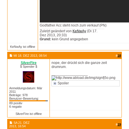
Godfather Acc steht noch zum verkauf (PN)
Zuletzt geändert von
KeNwAy
(Di 17.
Dez 2013, 20:33)
Grund:
kein Grund angegeben
KeNwAy ist offline
MI 18. DEZ 2013, 08:54
#
18
SilverFire
nope, der drückt sich die ganze zeit
$ Spender $
drumrum.
__________________
Spoiler
Anmeldungsdatum: Mär
2011
Beiträge: 978
Benutzer-Bewertung:
89 positiv
6 negativ
SilverFire ist offline
SA 21. DEZ
#
19
2013, 16:54