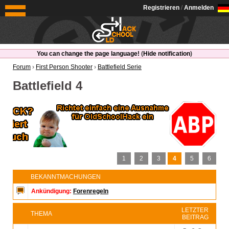
OldSchoolHack
Registrieren
/
Anmelden
You can change the page language!
(
Hide notification
)
Forum
›
First Person Shooter
›
Battlefield Serie
Battlefield 4
1
2
3
4
5
6
BEKANNTMACHUNGEN
Ankündigung:
Forenregeln
LETZTER
THEMA
BEITRAG