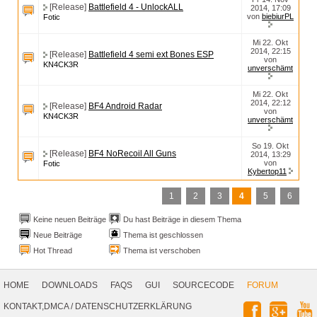
[Release]
Battlefield 4 - UnlockALL
2014, 17:09
von
biebiurPL
Fotic
Mi 22. Okt
2014, 22:15
[Release]
Battlefield 4 semi ext Bones ESP
von
KN4CK3R
unverschämt
Mi 22. Okt
2014, 22:12
[Release]
BF4 Android Radar
von
KN4CK3R
unverschämt
So 19. Okt
[Release]
BF4 NoRecoil All Guns
2014, 13:29
von
Fotic
Kybertop11
1
2
3
4
5
6
Keine neuen Beiträge
Du hast Beiträge in diesem Thema
Neue Beiträge
Thema ist geschlossen
Hot Thread
Thema ist verschoben
Footer
Navigation
HOME
DOWNLOADS
FAQS
GUI
SOURCECODE
FORUM
Social
KONTAKT,DMCA
/
DATENSCHUTZERKLÄRUNG