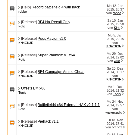
Mo 12. Jan
[Help]
Record battlefield 4 with hack
2015, 18:37
robbo
von
robbo
Sa 10. Jan
[Release]
BF4 No-Recoil Only
2015, 19:50
Fotic
von
Kidu
Mo 5. Jan
[Release]
PoopMayion v1.0
2015, 22:15
von
KN4CK3R
KN4CK3R
Mo 29. Dez
[Release]
Super Phantom v1 x64
2014, 19:02
Fotic
von
wue
Sa 20. Dez
[Release]
BF4 Campaign Ammo Cheat
2014, 00:17
von
KN4CK3R
KN4CK3R
Mo 1. Dez
Offsets Bf4 x86
2014, 21:32
Tonis
von
Tonis
Mo 24. Nov
[Release]
Battlefield4 x64 External HAX v2.1.1.1
2014, 19:57
von
Fotic
waltersadic
Di 18. Nov
[Release]
Piehack v1.1
2014, 17:41
KN4CK3R
von
orchox
Fr 14. Nov