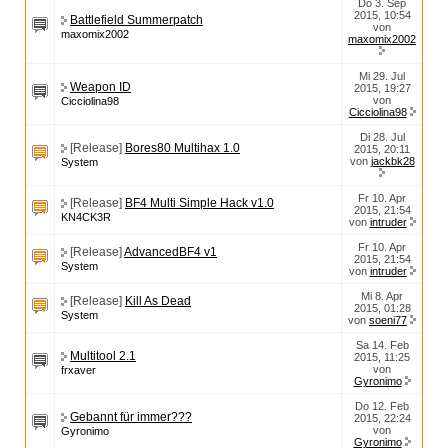
Do 3. Sep
2015, 10:54
Battlefield Summerpatch
von
maxomix2002
maxomix2002
Mi 29. Jul
Weapon ID
2015, 19:27
von
Cicciolina98
Cicciolina98
Di 28. Jul
[Release]
Bores80 Multihax 1.0
2015, 20:11
von
jackbk28
System
Fr 10. Apr
[Release]
BF4 Multi Simple Hack v1.0
2015, 21:54
KN4CK3R
von
intruder
Fr 10. Apr
[Release]
AdvancedBF4 v1
2015, 21:54
System
von
intruder
Mi 8. Apr
[Release]
Kill As Dead
2015, 01:28
System
von
soeni77
Sa 14. Feb
Multitool 2.1
2015, 11:25
von
frxaver
Gyronimo
Do 12. Feb
Gebannt für immer???
2015, 22:24
von
Gyronimo
Gyronimo