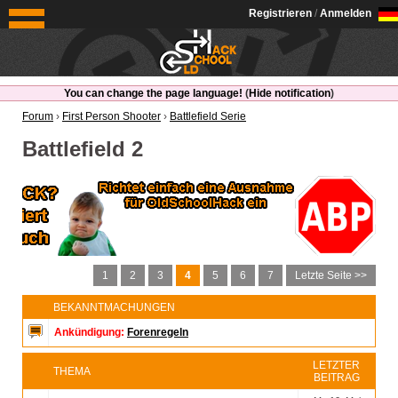
OldSchoolHack
Registrieren
/
Anmelden
You can change the page language!
(
Hide notification
)
Forum
›
First Person Shooter
›
Battlefield Serie
Battlefield 2
1
2
3
4
5
6
7
Letzte Seite >>
BEKANNTMACHUNGEN
Ankündigung:
Forenregeln
LETZTER
THEMA
BEITRAG