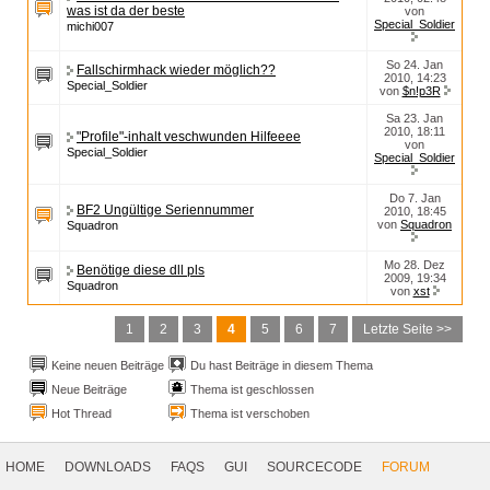
was ist da der beste
von
Special_Soldier
michi007
So 24. Jan
Fallschirmhack wieder möglich??
2010, 14:23
Special_Soldier
von
$n!p3R
Sa 23. Jan
2010, 18:11
"Profile"-inhalt veschwunden Hilfeeee
von
Special_Soldier
Special_Soldier
Do 7. Jan
BF2 Ungültige Seriennummer
2010, 18:45
von
Squadron
Squadron
Mo 28. Dez
Benötige diese dll pls
2009, 19:34
Squadron
von
xst
1
2
3
4
5
6
7
Letzte Seite >>
Keine neuen Beiträge
Du hast Beiträge in diesem Thema
Neue Beiträge
Thema ist geschlossen
Hot Thread
Thema ist verschoben
Footer
Navigation
HOME
DOWNLOADS
FAQS
GUI
SOURCECODE
FORUM
Social