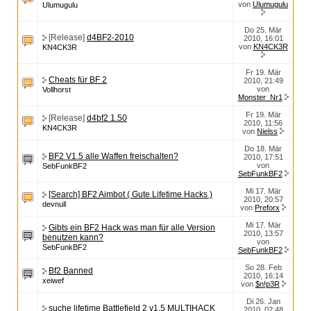
von
Ulumugulu
Ulumugulu
Do 25. Mär
[Release]
d4BF2-2010
2010, 16:01
von
KN4CK3R
KN4CK3R
Fr 19. Mär
Cheats für BF 2
2010, 21:49
von
Vollhorst
Monster_Nr1
Fr 19. Mär
[Release]
d4bf2 1.50
2010, 11:56
KN4CK3R
von
Nielss
Do 18. Mär
BF2 V1.5 alle Waffen freischalten?
2010, 17:51
von
SebFunkBF2
SebFunkBF2
Mi 17. Mär
[Search] BF2 Aimbot ( Gute Lifetime Hacks )
2010, 20:57
devnull
von
Preforx
Mi 17. Mär
Gibts ein BF2 Hack was man für alle Version
2010, 13:57
benutzen kann?
von
SebFunkBF2
SebFunkBF2
So 28. Feb
Bf2 Banned
2010, 16:14
xeiwef
von
$n!p3R
Di 26. Jan
suche lifetime Battlefield 2 v1.5 MULTIHACK
2010, 02:48