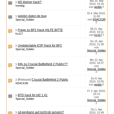
Mo 10. Mai
bf2 kleiner hack?
2010, 15:20
humbig
von
geddo
Di 4. Mai 2010,
spieler-daten.de bug
11:09
von
KN4CK3R
Special_Soldier
Mi 21. Apr
Frage zu BF2 Hack HILFE BITTE
2010, 19:11
ks117
von
ks117
Do 15. Apr
2010, 21:28
Undetectable ESP Hack für BF2
von
Special_Soldier
Special_Soldier
Mo 12. Apr
2010, 18:37
Info zu Crucial Battlefield 2 Public??
von
Special_Soldier
Special_Soldier
Do 8. Apr
[Release]
Crucial Battlefield 2 Public
2010, 23:55
KN4CK3R
von
geddo
Fr 2. Apr 2010,
20:13
BTD hack für bf2 1.41
von
Special_Soldier
Special_Soldier
Do 1. Apr
cd-keybann auf nicht pb servern?
2010, 12:48