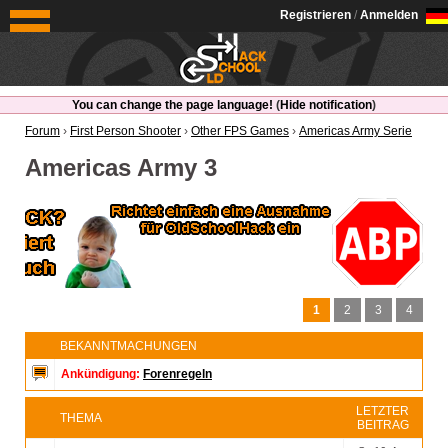
OldSchoolHack
Registrieren
/
Anmelden
You can change the page language!
(
Hide notification
)
Forum
›
First Person Shooter
›
Other FPS Games
›
Americas Army Serie
Americas Army 3
1
2
3
4
BEKANNTMACHUNGEN
Ankündigung:
Forenregeln
LETZTER
THEMA
BEITRAG