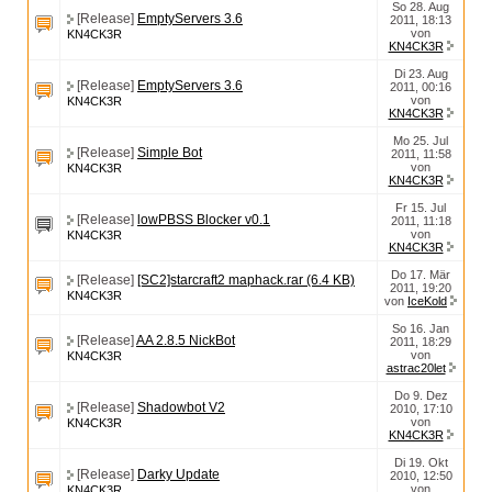
So 28. Aug
[Release]
EmptyServers 3.6
2011, 18:13
von
KN4CK3R
KN4CK3R
Di 23. Aug
[Release]
EmptyServers 3.6
2011, 00:16
von
KN4CK3R
KN4CK3R
Mo 25. Jul
[Release]
Simple Bot
2011, 11:58
von
KN4CK3R
KN4CK3R
Fr 15. Jul
[Release]
lowPBSS Blocker v0.1
2011, 11:18
von
KN4CK3R
KN4CK3R
Do 17. Mär
[Release]
[SC2]starcraft2 maphack.rar (6.4 KB)
2011, 19:20
KN4CK3R
von
IceKold
So 16. Jan
[Release]
AA 2.8.5 NickBot
2011, 18:29
von
KN4CK3R
astrac20let
Do 9. Dez
[Release]
Shadowbot V2
2010, 17:10
von
KN4CK3R
KN4CK3R
Di 19. Okt
[Release]
Darky Update
2010, 12:50
von
KN4CK3R