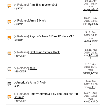
So 16. Apr
2017, 02:44
[Release]
Paul.B 's Injector v0.2
von
System
neoparadise1
Do 26. Nov
[Release]
Arma 3 Hack
2015, 18:31
von
insamiac
System
So 7. Jun
2015, 14:41
[Release]
Psycho's Arma 3 DirectX Hack V1.1
von
System
VodkaSwizz
Sa 23. Mai
[Release]
Griffins A3 Simple Hack
2015, 20:31
von
RC1140
KN4CK3R
Fr 19. Apr
2013, 05:07
[Release]
sh 3.3
von
KN4CK3R
AllMightyWolf
So 6. Mai
America´s Army 3 Prob
2012, 21:56
cHc.
von
cHc.
Mo 29. Aug
[Release]
EmptyServers 3.7 by TheFeckless ( full
2011, 23:51
source)
von
KN4CK3R
KN4CK3R