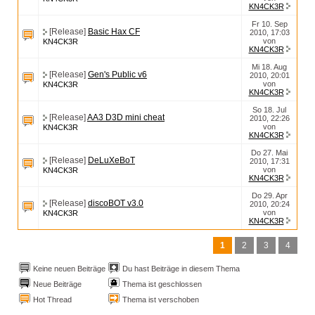
KN4CK3R
Fr 10. Sep
[Release]
Basic Hax CF
2010, 17:03
von
KN4CK3R
KN4CK3R
Mi 18. Aug
[Release]
Gen's Public v6
2010, 20:01
von
KN4CK3R
KN4CK3R
So 18. Jul
[Release]
AA3 D3D mini cheat
2010, 22:26
von
KN4CK3R
KN4CK3R
Do 27. Mai
[Release]
DeLuXeBoT
2010, 17:31
von
KN4CK3R
KN4CK3R
Do 29. Apr
[Release]
discoBOT v3.0
2010, 20:24
von
KN4CK3R
KN4CK3R
1
2
3
4
Keine neuen Beiträge
Du hast Beiträge in diesem Thema
Neue Beiträge
Thema ist geschlossen
Hot Thread
Thema ist verschoben