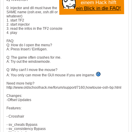
einem Hack hilft
ein Blick in die FAQ!
0. injector and dll must have the
SAME name (osh.exe, osh.dll or
whatever)
1. start TF2
2. start injector
3. read the infos in the TF2 console
4. play
FAQ:
Q: How do I open the menu?
A: Press Insert / Einfügen.
Q: The game often crashes for me.
A: Try out the windowmode.
Q: Why can't I move the mouse?
A: You only can move the GUI mouse if you are ingame.
Need more help?
http://www.oldschoolhack.me/forum/support/7160,howtouse-osh-bp.html
Changes:
-Offset Updates
Features:
- Crosshair
- sv_cheats Bypass
- sv_consistency Bypass