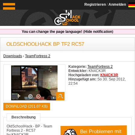
OldSchoolHack
Registrieren
/
Anmelden
You can change the page language!
(
Hide notification
)
OLDSCHOOLHACK BP TF2 RC57
Downloads
›
TeamFortress 2
Kategorie:
TeamFortress 2
Entwickler:
KN4CK3R
Hochgeladen von:
KN4CK3R
Hinzugefügt am:
So 30. Sep 2012,
22:54
System:
Windows
DOWNLOAD (261.07 KB)
Beschreibung
OldSchoolHack - BP - Team
Bei Problemen mit
Fortress 2 - RC57
by KN4CK3R