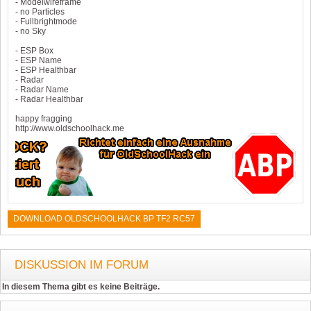
- Modelwireframe
- no Particles
- Fullbrightmode
- no Sky
- ESP Box
- ESP Name
- ESP Healthbar
- Radar
- Radar Name
- Radar Healthbar
happy fragging
http://www.oldschoolhack.me
DOWNLOAD OLDSCHOOLHACK BP TF2 RC57
DISKUSSION IM FORUM
In diesem Thema gibt es keine Beiträge.