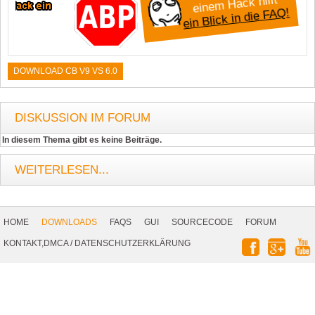
einem Hack hilft
ein Blick in die FAQ!
DOWNLOAD CB V9 VS 6.0
DISKUSSION IM FORUM
In diesem Thema gibt es keine Beiträge.
WEITERLESEN...
Footer
Navigation
HOME
DOWNLOADS
FAQS
GUI
SOURCECODE
FORUM
Social
KONTAKT,DMCA
/
DATENSCHUTZERKLÄRUNG