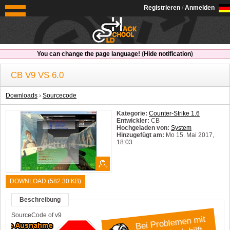
OldSchoolHack
Registrieren
/
Anmelden
You can change the page language!
(
Hide notification
)
CB V9 VS 6.0
Downloads
›
Sourcecode
Kategorie:
Counter-Strike 1.6
Entwickler:
CB
Hochgeladen von:
System
Hinzugefügt am:
Mo 15. Mai 2017,
18:03
System:
Windows
DOWNLOAD (582.30 KB)
Beschreibung
SourceCode of v9
Bei Problemen mit