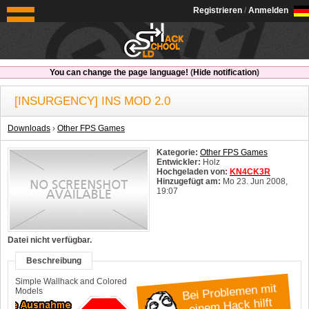
OldSchoolHack
Registrieren
/
Anmelden
You can change the page language!
(
Hide notification
)
[INSURGENCY] INS MOD 2.0
Downloads
›
Other FPS Games
Kategorie:
Other FPS Games
Entwickler:
Holz
Hochgeladen von:
KN4CK3R
Hinzugefügt am:
Mo 23. Jun 2008,
19:07
System:
Windows
Datei nicht verfügbar.
Beschreibung
Simple Wallhack and Colored
Bei Problemen mit
Models
einem Hack hilft