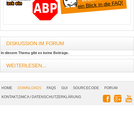
ein Blick in die FAQ!
DISKUSSION IM FORUM
In diesem Thema gibt es keine Beiträge.
WEITERLESEN...
Footer
Navigation
HOME
DOWNLOADS
FAQS
GUI
SOURCECODE
FORUM
Social
KONTAKT,DMCA
/
DATENSCHUTZERKLÄRUNG