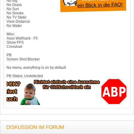
No fog
ein Blick in die FAQ!
No Grass
No Sun
No Smoke
No TV Static
View Distance
No Water
Misc:
Asus Wallhack - F5
Show FPS
Crosshair
PB:
Screen Shot Blocker
No menu, everything is on by default
PB Status: Undetected
DISKUSSION IM FORUM