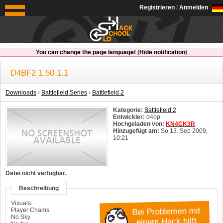
OldSchoolHack
Registrieren
/
Anmelden
You can change the page language!
(
Hide notification
)
D4BF2 1.50 1.1
Downloads
›
Battlefield Series
›
Battlefield 2
Kategorie:
Battlefield 2
Entwickler:
d4op
Hochgeladen von:
KN4CK3R
Hinzugefügt am:
So 13. Sep 2009,
10:21
System:
Windows
Datei nicht verfügbar.
Beschreibung
Visuals:
Player Chams
Bei Problemen mit
No Sky
einem Hack hilft